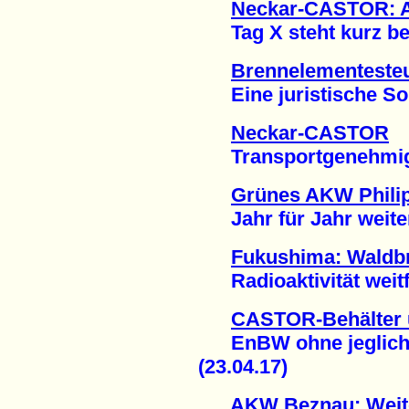
Neckar-CASTOR: 
Tag X steht kurz bev
Brennelementesteu
Eine juristische Soll
Neckar-CASTOR
Transportgenehmigung
Grünes AKW Philip
Jahr für Jahr weitere
Fukushima: Waldbr
Radioaktivität weitfl
CASTOR-Behälter 
EnBW ohne jegliche
(23.04.17)
AKW Beznau: Weit