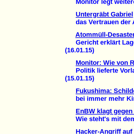
Monitor legt weitere
Untergräbt Gabriel
das Vertrauen der At
Atommüll-Desaste
Gericht erklärt Lager 
(16.01.15)
Monitor: Wie von R
Politik lieferte Vorla
(15.01.15)
Fukushima: Schil
bei immer mehr Kind
EnBW klagt gegen 
Wie steht's mit dem 
Hacker-Angriff au