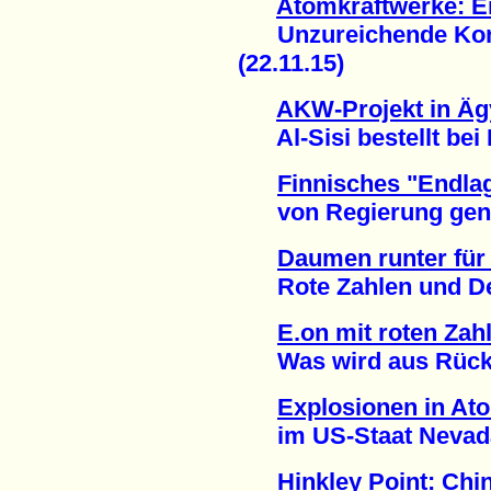
Atomkraftwerke: E
Unzureichende Kons
(22.11.15)
AKW-Projekt in Äg
Al-Sisi bestellt bei 
Finnisches "Endla
von Regierung geneh
Daumen runter fü
Rote Zahlen und Desa
E.on mit roten Zah
Was wird aus Rückst
Explosionen in At
im US-Staat Nevada 
Hinkley Point: Chi