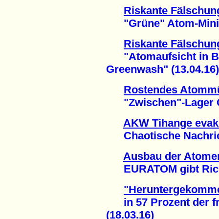
Riskante Fälschun
"Grüne" Atom-Ministe
Riskante Fälschun
"Atomaufsicht in Ba
Greenwash" (13.04.16)
Rostendes Atommü
"Zwischen"-Lager Gor
AKW Tihange evak
Chaotische Nachrich
Ausbau der Atomen
EURATOM gibt Richtu
"Heruntergekomme
in 57 Prozent der f
(18.03.16)