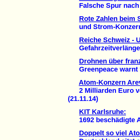
Falsche Spur nach H
Rote Zahlen beim 
und Strom-Konzern 
Reiche Schweiz - 
Gefahrzeitverlängeru
Drohnen über fra
Greenpeace warnt vo
Atom-Konzern Arev
2 Milliarden Euro vo
(21.11.14)
KIT Karlsruhe:
1692 beschädigte At
Doppelt so viel At