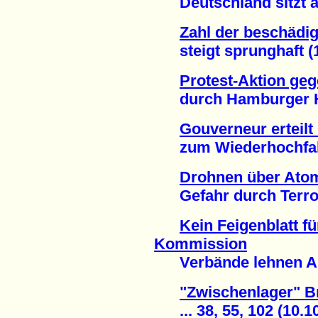
Deutschland sitzt auf
Zahl der beschädi
steigt sprunghaft (1
Protest-Aktion ge
durch Hamburger Haf
Gouverneur erteil
zum Wiederhochfahre
Drohnen über Ato
Gefahr durch Terror
Kein Feigenblatt f
Kommission
Verbände lehnen Anh
"Zwischenlager" B
... 38, 55, 102 (10.10