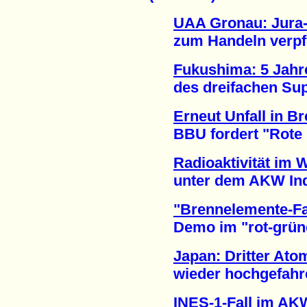
UAA Gronau: Jura-
zum Handeln verpflic
Fukushima: 5 Jahre
des dreifachen Supe
Erneut Unfall in B
BBU fordert "Rote Ka
Radioaktivität im 
unter dem AKW India
"Brennelemente-Fa
Demo im "rot-grünen
Japan: Dritter Ato
wieder hochgefahren
INES-1-Fall im AK