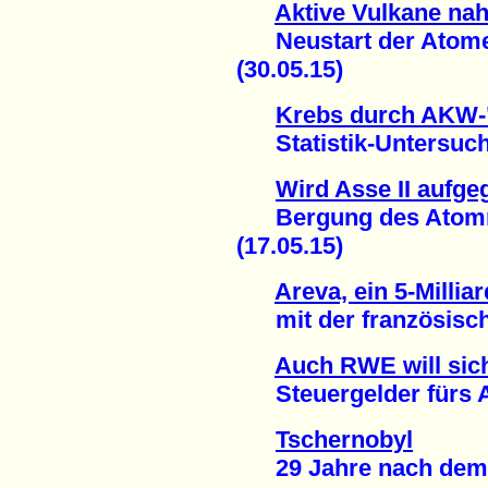
Aktive Vulkane na
Neustart der Atomene
(30.05.15)
Krebs durch AKW-
Statistik-Untersuchun
Wird Asse II aufg
Bergung des Atommü
(17.05.15)
Areva, ein 5-Milli
mit der französische
Auch RWE will sich
Steuergelder fürs At
Tschernobyl
29 Jahre nach dem S