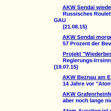
AKW Sendai wiede
Russisches Roulette
GAU
(21.08.15)
AKW Sendai morge
57 Prozent der Bevö
Projekt "Wiederbe
Regierungs-Irrsinn
(19.07.15)
AKW Beznau am E
14 Jahre vor "Atom-A
AKW Grafenrheinfel
aber noch lange nicht
Atom-Ausstieg ist 