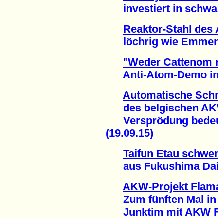
investiert in schwar
Reaktor-Stahl de
löchrig wie Emmenta
"Weder Cattenom 
Anti-Atom-Demo in M
Automatische Schn
des belgischen AK
Versprödung bedeute
(19.09.15)
Taifun Etau schwe
aus Fukushima Daiich
AKW-Projekt Flama
Zum fünften Mal in 
Junktim mit AKW Fes