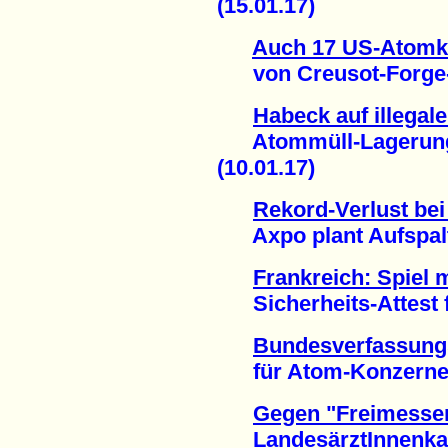
(15.01.17)
Auch 17 US-Atomk
von Creusot-Forge-Sk
Habeck auf illega
Atommüll-Lagerung i
(10.01.17)
Rekord-Verlust be
Axpo plant Aufspaltu
Frankreich: Spiel 
Sicherheits-Attest f
Bundesverfassungs
für Atom-Konzerne (
Gegen "Freimesse
LandesärztInnenkam