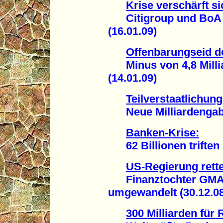
Krise verschärft si
Citigroup und BoA fe
(16.01.09)
Offenbarungseid d
Minus von 4,8 Millia
(14.01.09)
Teilverstaatlichu
Neue Milliardengabe
Banken-Krise:
62 Billionen triften 
US-Regierung rette
Finanztochter GMAC
umgewandelt (30.12.08
300 Milliarden für