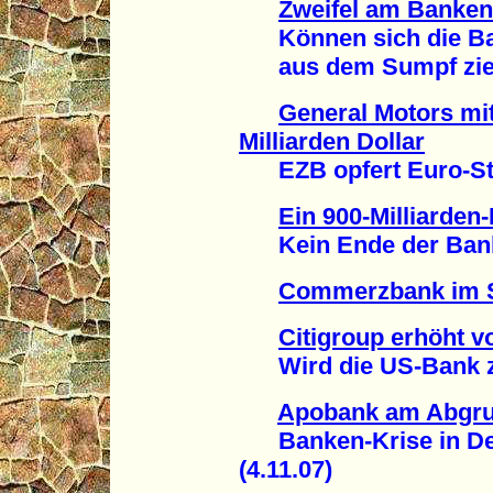
Zweifel am Banken
Können sich die Ba
aus dem Sumpf ziehe
General Motors mi
Milliarden Dollar
EZB opfert Euro-Stabi
Ein 900-Milliarden
Kein Ende der Banken
Commerzbank im S
Citigroup erhöht vo
Wird die US-Bank zer
Apobank am Abgr
Banken-Krise in Deu
(4.11.07)