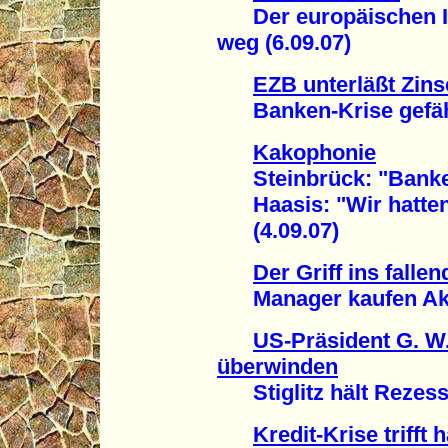
Der europäischen In
weg (6.09.07)
EZB unterläßt Zin
Banken-Krise gefährde
Kakophonie
Steinbrück: "Banken-
Haasis: "Wir hatten
(4.09.07)
Der Griff ins falle
Manager kaufen Aktie
US-Präsident G. W.
überwinden
Stiglitz hält Rezessi
Kredit-Krise trifft