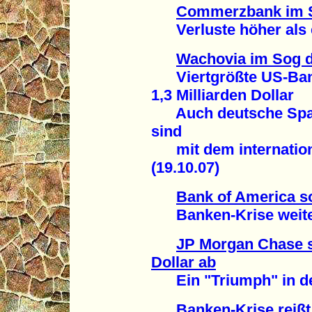
Commerzbank im S
Verluste höher als er
Wachovia im Sog d
Viertgrößte US-Bank
1,3 Milliarden Dollar
Auch deutsche Spar
sind
mit dem internationa
(19.10.07)
Bank of America so
Banken-Krise weitet 
JP Morgan Chase sc
Dollar ab
Ein "Triumph" in der
Banken-Krise reißt 