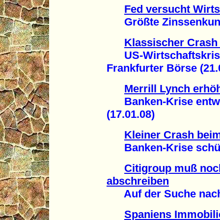
Fed versucht Wirts
Größte Zinssenkung s
Klassischer Cras
US-Wirtschaftskrise
Frankfurter Börse (21.
Merrill Lynch erhö
Banken-Krise entwick
(17.01.08)
Kleiner Crash bei
Banken-Krise schütte
Citigroup muß noc
abschreiben
Auf der Suche nach I
Spaniens Immobili