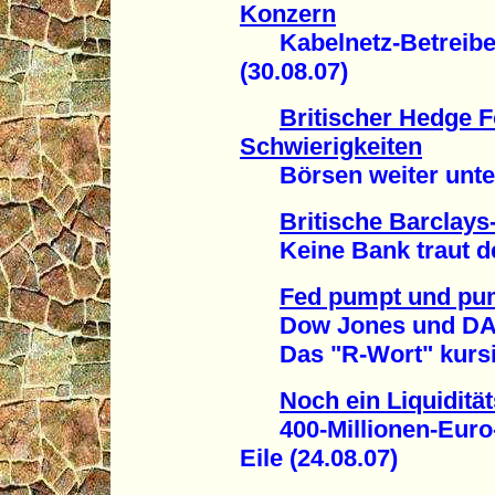
Konzern
Kabelnetz-Betreiber 
(30.08.07)
Britischer Hedge F
Schwierigkeiten
Börsen weiter unter 
Britische Barclay
Keine Bank traut der
Fed pumpt und pu
Dow Jones und DAX
Das "R-Wort" kursier
Noch ein Liquiditä
400-Millionen-Euro-Li
Eile (24.08.07)