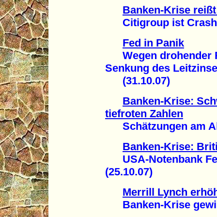
Banken-Krise reißt
Citigroup ist Crash-K
Fed in Panik
Wegen drohender Re
Senkung des Leitzins
(31.10.07)
Banken-Krise: Sc
tiefroten Zahlen
Schätzungen am Abg
Banken-Krise: Bri
USA-Notenbank Fed p
(25.10.07)
Merrill Lynch erhöh
Banken-Krise gewinn