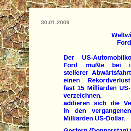
30.01.2009
Weltwi
Ford
Der US-Automobilko
Ford mußte bei 
steilerer Abwärtsfahr
einen Rekordverlus
fast 15 Milliarden US-
verzeichnen. D
addieren sich die Ve
in den vergangene
Milliarden US-Dollar.
Gestern (Donnerstag) 