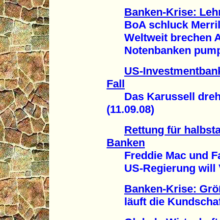
Banken-Krise: Leh
BoA schluck Merril
Weltweit brechen Ak
Notenbanken pumpen 
US-Investmentbank
Fall
Das Karussell dreht
(11.09.08)
Rettung für halbst
Banken
Freddie Mac und Fa
US-Regierung will Ve
Banken-Krise: Grö
läuft die Kundschaft