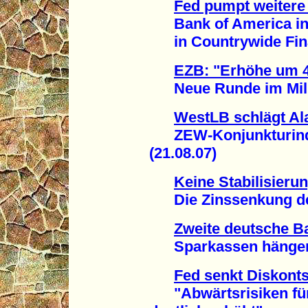
Fed pumpt weitere 
Bank of America inve
in Countrywide Finan
EZB: "Erhöhe um 
Neue Runde im Millia
WestLB schlägt A
ZEW-Konjunkturindex
(21.08.07)
Keine Stabilisieru
Die Zinssenkung der F
Zweite deutsche B
Sparkassen hängen m
Fed senkt Diskonts
"Abwärtsrisiken für