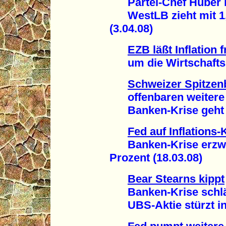
Partei-Chef Huber i
WestLB zieht mit 1,6
(3.04.08)
EZB läßt Inflation f
um die Wirtschaftskr
Schweizer Spitze
offenbaren weitere M
Banken-Krise geht an
Fed auf Inflations-
Banken-Krise erzwin
Prozent (18.03.08)
Bear Stearns kippt
Banken-Krise schläg
UBS-Aktie stürzt in d