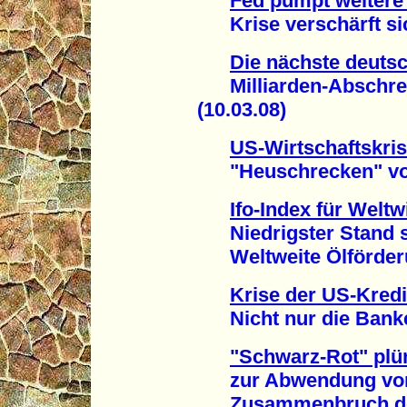
Fed pumpt weitere 
Krise verschärft sich
Die nächste deuts
Milliarden-Abschre
(10.03.08)
US-Wirtschaftskris
"Heuschrecken" vor P
Ifo-Index für Weltw
Niedrigster Stand se
Weltweite Ölförderun
Krise der US-Kredi
Nicht nur die Banke
"Schwarz-Rot" plü
zur Abwendung von
Zusammenbruch der I