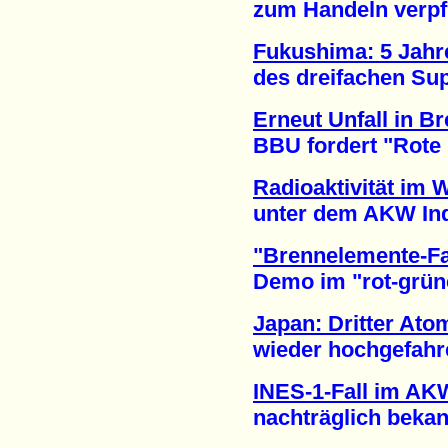
zum Handeln verpflic
Fukushima: 5 Jahre
des dreifachen Supe
Erneut Unfall in B
BBU fordert "Rote Ka
Radioaktivität im 
unter dem AKW India
"Brennelemente-Fa
Demo im "rot-grünen
Japan: Dritter Ato
wieder hochgefahren
INES-1-Fall im AK
nachträglich bekann