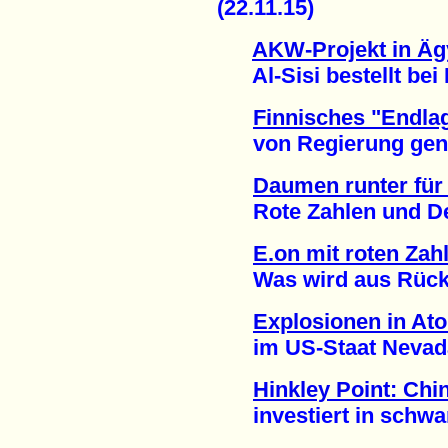
(22.11.15)
AKW-Projekt in Äg
Al-Sisi bestellt bei 
Finnisches "Endla
von Regierung geneh
Daumen runter fü
Rote Zahlen und Desa
E.on mit roten Zah
Was wird aus Rückst
Explosionen in At
im US-Staat Nevada 
Hinkley Point: Chi
investiert in schwar