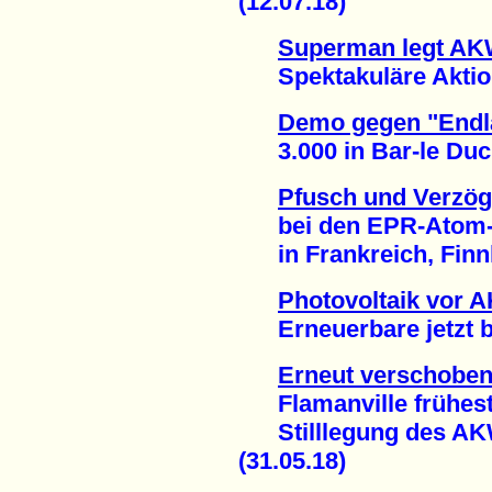
(12.07.18)
Superman legt AKW
Spektakuläre Aktion
Demo gegen "Endla
3.000 in Bar-le Duc 
Pfusch und Verzö
bei den EPR-Atom-P
in Frankreich, Finnl
Photovoltaik vor 
Erneuerbare jetzt bei
Erneut verschoben
Flamanville frühesten
Stilllegung des AKW
(31.05.18)