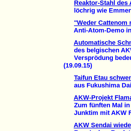
Reaktor-Stahl de
löchrig wie Emmenta
"Weder Cattenom 
Anti-Atom-Demo in M
Automatische Schn
des belgischen AK
Versprödung bedeute
(19.09.15)
Taifun Etau schwe
aus Fukushima Daiich
AKW-Projekt Flama
Zum fünften Mal in 
Junktim mit AKW Fes
AKW Sendai wiede