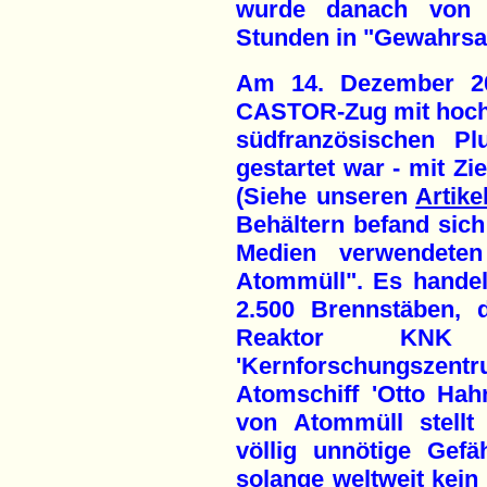
wurde danach von d
Stunden in "Gewahrs
Am 14. Dezember 20
CASTOR-Zug mit hochr
südfranzösischen Pl
gestartet war - mit Z
(Siehe unseren
Artike
Behältern befand sich
Medien verwendeten
Atommüll". Es handel
2.500 Brennstäben, 
Reaktor KNK
'Kernforschungsze
Atomschiff 'Otto Hah
von Atommüll stellt
völlig unnötige Gef
solange weltweit kein