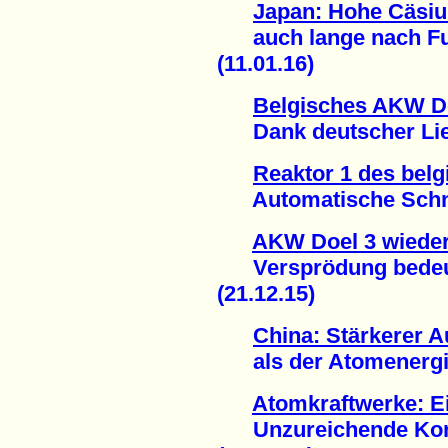
Japan: Hohe Cäsiu
auch lange nach Fu
(11.01.16)
Belgisches AKW Do
Dank deutscher Lief
Reaktor 1 des bel
Automatische Schnel
AKW Doel 3 wiede
Versprödung bedeute
(21.12.15)
China: Stärkerer 
als der Atomenergie
Atomkraftwerke: E
Unzureichende Kons