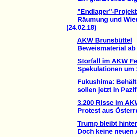
"Endlager"-Projek
Räumung und Wiede
(24.02.18)
AKW Brunsbüttel
Beweismaterial ab n
Störfall im AKW F
Spekulationen um Sti
Fukushima: Behält
sollen jetzt in Pazifi
3.200 Risse im A
Protest aus Österrei
Trump bleibt hint
Doch keine neuen AK