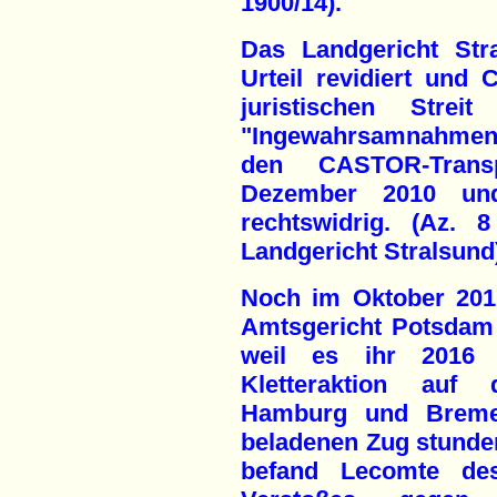
1900/14).
Das Landgericht Str
Urteil revidiert und
juristischen Strei
"Ingewahrsamnahmen"
den CASTOR-Tran
Dezember 2010 un
rechtswidrig. (Az.
Landgericht Stralsund
Noch im Oktober 201
Amtsgericht Potsdam z
weil es ihr 2016 
Kletteraktion auf
Hamburg und Bremen
beladenen Zug stunden
befand Lecomte des