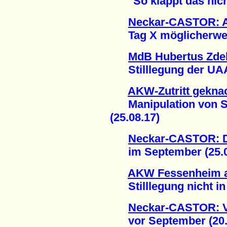
"So klappt das nicht!
Neckar-CASTOR: A
Tag X möglicherweise
MdB Hubertus Zdeb
Stilllegung der UAA 
AKW-Zutritt gekna
Manipulation von Si
(25.08.17)
Neckar-CASTOR: De
im September (25.0
AKW Fessenheim a
Stilllegung nicht in 
Neckar-CASTOR: Ve
vor September (20.