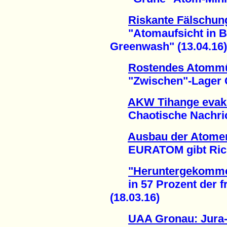
Riskante Fälschun
"Atomaufsicht in Ba
Greenwash" (13.04.16)
Rostendes Atommü
"Zwischen"-Lager Gor
AKW Tihange evak
Chaotische Nachrich
Ausbau der Atomen
EURATOM gibt Richtu
"Heruntergekomme
in 57 Prozent der f
(18.03.16)
UAA Gronau: Jura-