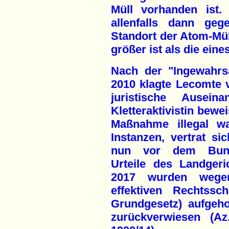
Müll vorhanden ist.
allenfalls dann ge
Standort der Atom-Müll
größer ist als die eine
Nach der "Ingewahr
2010 klagte Lecomte v
juristische Ausein
Kletteraktivistin bewei
Maßnahme illegal wa
Instanzen, vertrat sic
nun vor dem Bunde
Urteile des Landger
2017 wurden wege
effektiven Rechtss
Grundgesetz) aufgeh
zurückverwiesen (