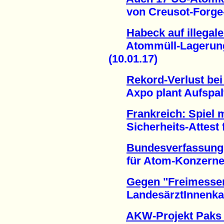
von Creusot-Forge-Sk
Habeck auf illega
Atommüll-Lagerung i
(10.01.17)
Rekord-Verlust be
Axpo plant Aufspaltu
Frankreich: Spiel 
Sicherheits-Attest f
Bundesverfassungs
für Atom-Konzerne (
Gegen "Freimesse
LandesärztInnenkam
AKW-Projekt Paks 