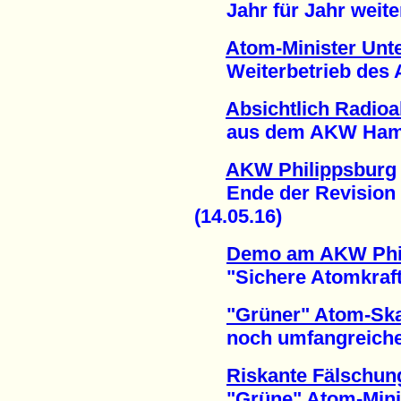
Jahr für Jahr weitere
Atom-Minister Unte
Weiterbetrieb des AK
Absichtlich Radioak
aus dem AKW Hamm-
AKW Philippsburg
Ende der Revision 
(14.05.16)
Demo am AKW Phi
"Sichere Atomkraftwer
"Grüner" Atom-Ska
noch umfangreicher 
Riskante Fälschun
"Grüne" Atom-Ministe