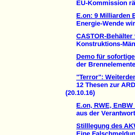
EU-Kommission räum
E.on: 9 Milliarden
Energie-Wende wirkt
CASTOR-Behälter 
Konstruktions-Mänge
Demo für sofortige
der Brennelemente-Fa
"Terror": Weiterde
12 Thesen zur ARD-
(20.10.16)
E.on, RWE, EnBW u
aus der Verantwortun
Stilllegung des A
Eine Falschmeldung