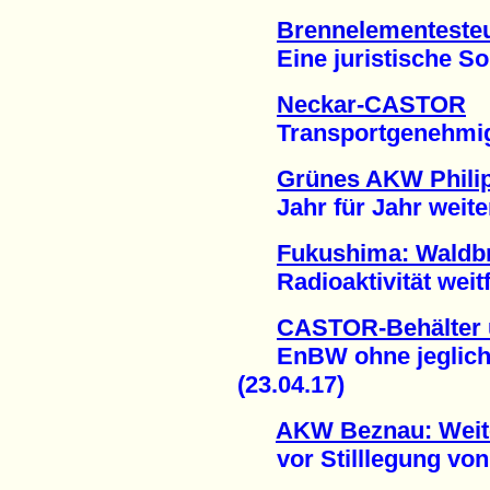
Brennelementesteu
Eine juristische Soll
Neckar-CASTOR
Transportgenehmigung
Grünes AKW Philip
Jahr für Jahr weitere
Fukushima: Waldbr
Radioaktivität weitfl
CASTOR-Behälter 
EnBW ohne jegliche
(23.04.17)
AKW Beznau: Weit
vor Stilllegung von B