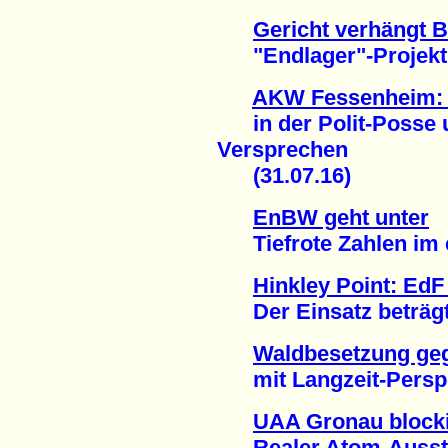
Gericht verhängt 
"Endlager"-Projekt B
AKW Fessenheim: D
in der Polit-Posse 
Versprechen
(31.07.16)
EnBW geht unter
Tiefrote Zahlen im er
Hinkley Point: EdF
Der Einsatz beträgt 2
Waldbesetzung geg
mit Langzeit-Perspek
UAA Gronau blocki
Realer Atom-Ausstieg