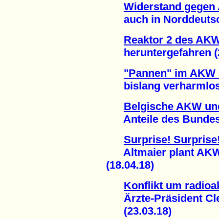
Widerstand gegen 
auch in Norddeutsch
Reaktor 2 des AK
heruntergefahren (2
"Pannen" im AKW
bislang verharmlost 
Belgische AKW un
Anteile des Bundes v
Surprise! Surprise
Altmaier plant AKW-
(18.04.18)
Konflikt um radioa
Ärzte-Präsident Clev
(23.03.18)