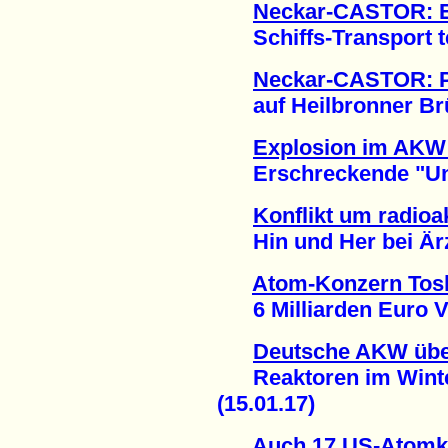
Neckar-CASTOR: E
Schiffs-Transport te
Neckar-CASTOR: P
auf Heilbronner Brüc
Explosion im AKW 
Erschreckende "Unsic
Konflikt um radioa
Hin und Her bei Ärz
Atom-Konzern Tosh
6 Milliarden Euro Ver
Deutsche AKW übe
Reaktoren im Winter
(15.01.17)
Auch 17 US-Atomk