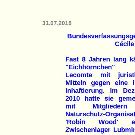
31.07.2018
Bundesverfassungsger
Cécile
Fast 8 Jahren lang k
"Eichhörnchen" C
Lecomte mit jurist
Mitteln gegen eine il
Inhaftierung. Im De
2010 hatte sie gem
mit Mitglieder
Naturschutz-Organisa
'Robin Wood' 
Zwischenlager Lubmin