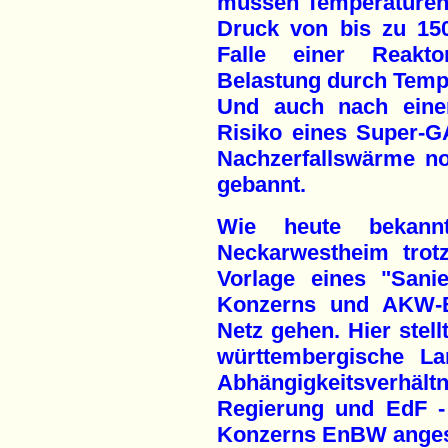
müssen Temperaturen
Druck von bis zu 15
Falle einer Reaktor
Belastung durch Temp
Und auch nach einer
Risiko eines Super-
Nachzerfallswärme no
gebannt.
Wie heute bekan
Neckarwestheim trot
Vorlage eines "Sani
Konzerns und AKW-B
Netz gehen. Hier stell
württembergische La
Abhängigkeitsver
Regierung und EdF -
Konzerns EnBW ange