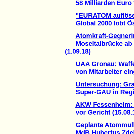
58 Milliarden Euro fü
"EURATOM auflöse
Global 2000 lobt Öst
Atomkraft-GegnerI
Moseltalbrücke ab u
(1.09.18)
UAA Gronau: Waffe
von Mitarbeiter eing
Untersuchung: Gra
Super-GAU in Region
AKW Fessenheim: 
vor Gericht (15.08.
Geplante Atommüll
MdB Hubertus Zdebel