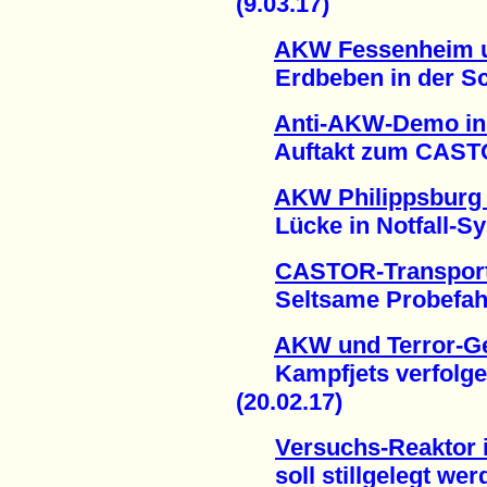
(9.03.17)
AKW Fessenheim u
Erdbeben in der Sch
Anti-AKW-Demo in
Auftakt zum CASTOR
AKW Philippsburg 
Lücke in Notfall-Sys
CASTOR-Transport
Seltsame Probefahrt 
AKW und Terror-Ge
Kampfjets verfolge
(20.02.17)
Versuchs-Reaktor 
soll stillgelegt werd