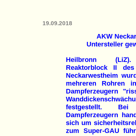
19.09.2018
AKW Neckarw
Untersteller ge
Heilbronn (LiZ
Reaktorblock II d
Neckarwestheim wur
mehreren Rohren i
Dampf­erzeugern "riss
Wanddicken­schwächu
festgestellt. Be
Dampferzeugern hand
sich um sicherheitsrel
zum Super-GAU führe