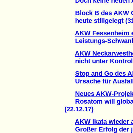
Doch keine neuen AK
Block B des AKW
heute stillgelegt (31
AKW Fessenheim e
Leistungs-Schwanku
AKW Neckarwesthei
nicht unter Kontrolle
Stop and Go des 
Ursache für Ausfall 
Neues AKW-Projek
Rosatom will global
(22.12.17)
AKW Ikata wieder 
Großer Erfolg der j