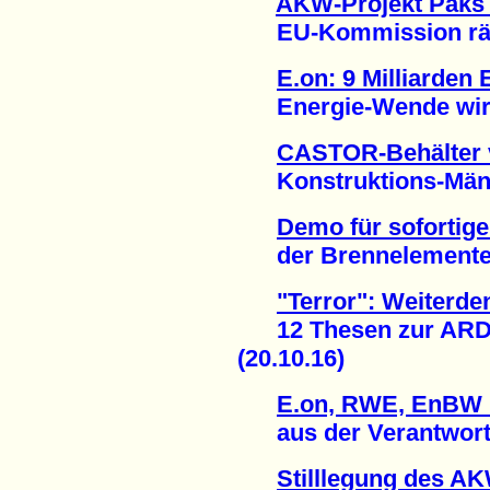
AKW-Projekt Paks 
EU-Kommission räum
E.on: 9 Milliarden
Energie-Wende wirkt
CASTOR-Behälter 
Konstruktions-Mänge
Demo für sofortige
der Brennelemente-Fa
"Terror": Weiterde
12 Thesen zur ARD-
(20.10.16)
E.on, RWE, EnBW u
aus der Verantwortun
Stilllegung des A