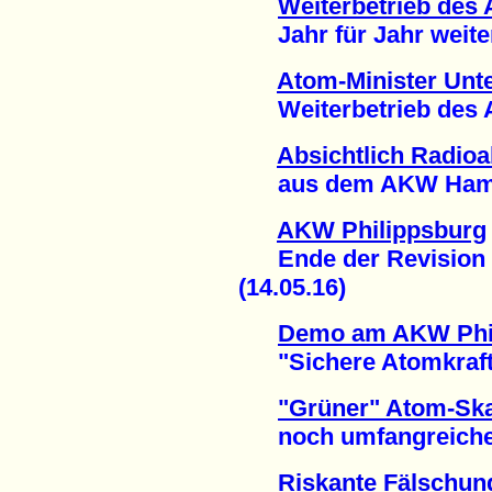
Weiterbetrieb des
Jahr für Jahr weitere
Atom-Minister Unte
Weiterbetrieb des AK
Absichtlich Radioak
aus dem AKW Hamm-
AKW Philippsburg
Ende der Revision 
(14.05.16)
Demo am AKW Phi
"Sichere Atomkraftwer
"Grüner" Atom-Ska
noch umfangreicher 
Riskante Fälschun