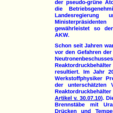
der pseudo-grüne Ato
die Betriebsgenehm
Landesregierung 
Ministerpräsiden
gewährleistet so de
AKW.
Schon seit Jahren wa
vor den Gefahren der
Neutronenbesch
Reaktordruckbehälte
resultiert. Im Jahr 2
Werkstoffphysiker P
der unterschätzten 
Reaktordruckbehält
Artikel v. 30.07.10
). D
Brennstäbe mit Ur
Drücken und Temper