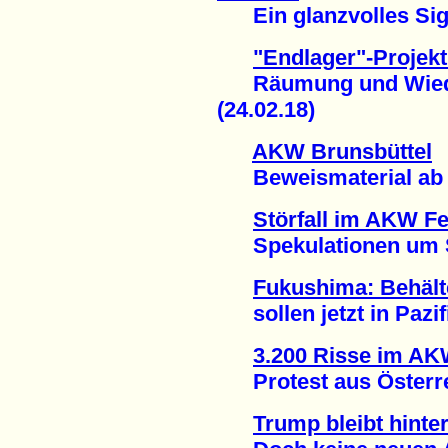
Ein glanzvolles Sign
"Endlager"-Projek
Räumung und Wiede
(24.02.18)
AKW Brunsbüttel
Beweismaterial ab n
Störfall im AKW F
Spekulationen um Sti
Fukushima: Behält
sollen jetzt in Pazifi
3.200 Risse im A
Protest aus Österrei
Trump bleibt hint