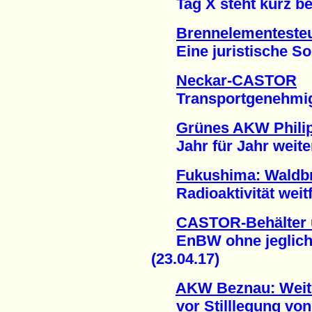
Tag X steht kurz bev
Brennelementesteu
Eine juristische Soll
Neckar-CASTOR
Transportgenehmigung
Grünes AKW Philip
Jahr für Jahr weitere
Fukushima: Waldbr
Radioaktivität weitfl
CASTOR-Behälter 
EnBW ohne jegliche
(23.04.17)
AKW Beznau: Weit
vor Stilllegung von B