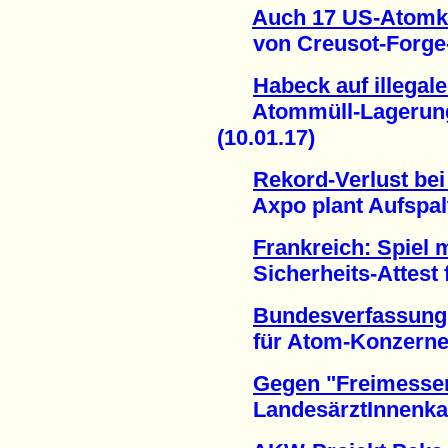
Auch 17 US-Atomk
von Creusot-Forge-Sk
Habeck auf illega
Atommüll-Lagerung i
(10.01.17)
Rekord-Verlust be
Axpo plant Aufspaltu
Frankreich: Spiel 
Sicherheits-Attest f
Bundesverfassungs
für Atom-Konzerne (
Gegen "Freimesse
LandesärztInnenkam