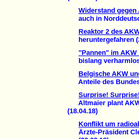
Widerstand gegen 
auch in Norddeutsch
Reaktor 2 des AK
heruntergefahren (2
"Pannen" im AKW
bislang verharmlost 
Belgische AKW un
Anteile des Bundes v
Surprise! Surprise
Altmaier plant AKW-
(18.04.18)
Konflikt um radioa
Ärzte-Präsident Clev