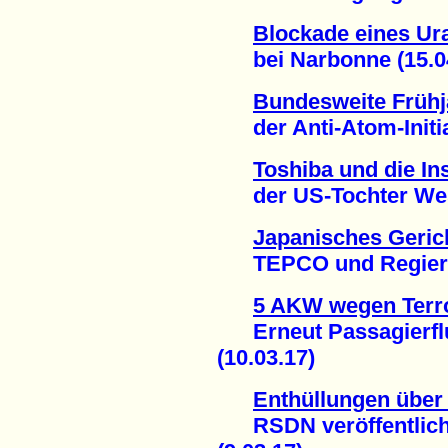
Blockade eines Ur
bei Narbonne (15.04
Bundesweite Frühj
der Anti-Atom-Initiat
Toshiba und die In
der US-Tochter West
Japanisches Gerich
TEPCO und Regierun
5 AKW wegen Terr
Erneut Passagierflu
(10.03.17)
Enthüllungen über
RSDN veröffentlicht