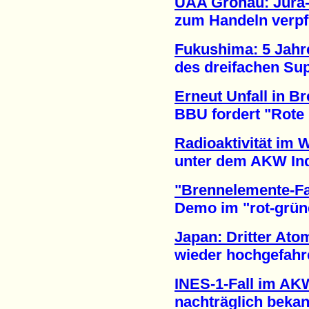
UAA Gronau: Jura-
zum Handeln verpflic
Fukushima: 5 Jahre
des dreifachen Supe
Erneut Unfall in B
BBU fordert "Rote Ka
Radioaktivität im 
unter dem AKW India
"Brennelemente-Fa
Demo im "rot-grünen
Japan: Dritter Ato
wieder hochgefahren
INES-1-Fall im AK
nachträglich bekann