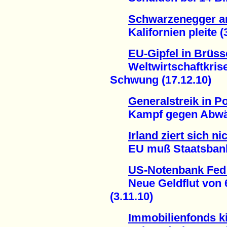
Schwarzenegger 
Kalifornien pleite (3
EU-Gipfel in Brüss
Weltwirtschaftkrise 
Schwung (17.12.10)
Generalstreik in P
Kampf gegen Abwälze
Irland ziert sich ni
EU muß Staatsbankro
US-Notenbank Fed 
Neue Geldflut von 60
(3.11.10)
Immobilienfonds k