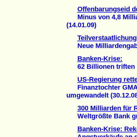
Offenbarungseid d
Minus von 4,8 Millia
(14.01.09)
Teilverstaatlichu
Neue Milliardengabe
Banken-Krise:
62 Billionen triften 
US-Regierung rette
Finanztochter GMAC
umgewandelt (30.12.08
300 Milliarden für
Weltgrößte Bank grei
Banken-Krise: Re
Angstverkäufe an de