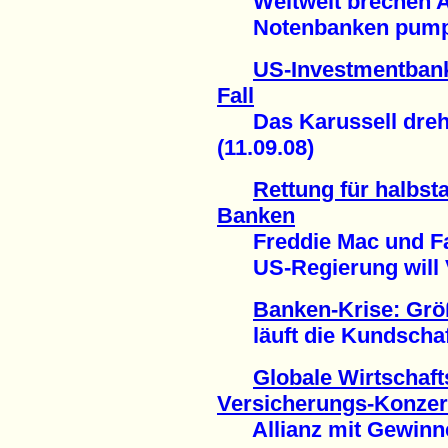
Weltweit brechen Ak
Notenbanken pumpen 
US-Investmentbank
Fall
Das Karussell dreht
(11.09.08)
Rettung für halbst
Banken
Freddie Mac und Fa
US-Regierung will Ve
Banken-Krise: Grö
läuft die Kundschaft
Globale Wirtschaft
Versicherungs-Konze
Allianz mit Gewinnei