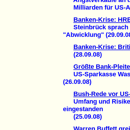
Milliarden für US-Aut
Banken-Krise: HRE
Steinbrück sprach v
"Abwicklung" (29.09.0
Banken-Krise: Brit
(28.09.08)
Größte Bank-Pleite 
US-Sparkasse Washi
(26.09.08)
Bush-Rede vor US
Umfang und Risiken d
eingestanden
(25.09.08)
Warren Buffett grei