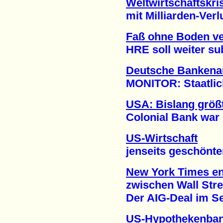
Weltwirtschaftskri
mit Milliarden-Verlus
Faß ohne Boden ver
HRE soll weiter subv
Deutsche Bankena
MONITOR: Staatliche 
USA: Bislang größt
Colonial Bank war N
US-Wirtschaft
jenseits geschönter S
New York Times ent
zwischen Wall Stre
Der AIG-Deal im Sep
US-Hypothekenban