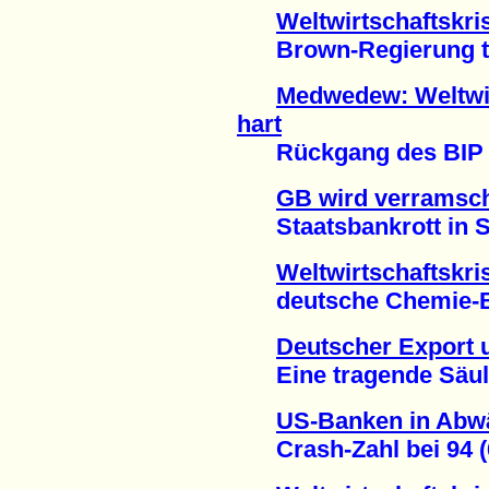
Weltwirtschaftskri
Brown-Regierung tür
Medwedew: Weltwirt
hart
Rückgang des BIP um
GB wird verramsc
Staatsbankrott in Sic
Weltwirtschaftskrise
deutsche Chemie-Bra
Deutscher Export 
Eine tragende Säule 
US-Banken in Abwä
Crash-Zahl bei 94 (6