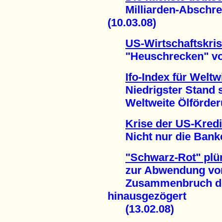
Milliarden-Abschre
(10.03.08)
US-Wirtschaftskris
"Heuschrecken" vor P
Ifo-Index für Weltw
Niedrigster Stand se
Weltweite Ölförderun
Krise der US-Kredi
Nicht nur die Banke
"Schwarz-Rot" plü
zur Abwendung von
Zusammenbruch der I
hinausgezögert
(13.02.08)