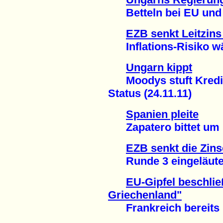
Betteln bei EU und I
EZB senkt Leitzins
Inflations-Risiko wäc
Ungarn kippt
Moodys stuft Kredit
Status (24.11.11)
Spanien pleite
Zapatero bittet um Mi
EZB senkt die Zin
Runde 3 eingeläutet: 
EU-Gipfel beschlie
Griechenland"
Frankreich bereits i