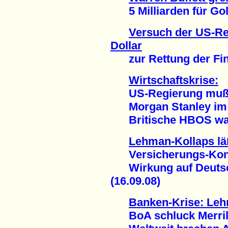
5 Milliarden für Gol
Versuch der US-Reg
Dollar
zur Rettung der Fina
Wirtschaftskrise:
US-Regierung mußte 
Morgan Stanley im
Britische HBOS wank
Lehman-Kollaps lä
Versicherungs-Konze
Wirkung auf Deutsch
(16.09.08)
Banken-Krise: Leh
BoA schluck Merril