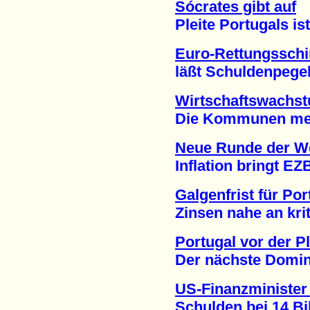
Sócrates gibt auf
Pleite Portugals ist 
Euro-Rettungssch
läßt Schuldenpegel s
Wirtschaftswachst
Die Kommunen merken
Neue Runde der We
Inflation bringt EZB 
Galgenfrist für Por
Zinsen nahe an kriti
Portugal vor der Pl
Der nächste Dominos
US-Finanzminister 
Schulden bei 14 Billi