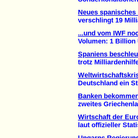
Neues spanisches G
verschlingt 19 Millia
...und vom IWF no
Volumen: 1 Billion U
Spaniens beschleu
trotz Milliardenhilf
Weltwirtschaftskri
Deutschland ein Stüc
Banken bekomme
zweites Griechenland
Wirtschaft der Eu
laut offizieller Statis
Ungarns Regierung 