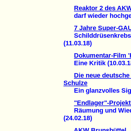
Reaktor 2 des AK
darf wieder hochgef
7 Jahre Super-GA
Schilddrüsenkrebsfä
(11.03.18)
Dokumentar-Film '
Eine Kritik (10.03.1
Die neue deutsche
Schulze
Ein glanzvolles Sign
"Endlager"-Projek
Räumung und Wiede
(24.02.18)
AKW Brunsbüttel