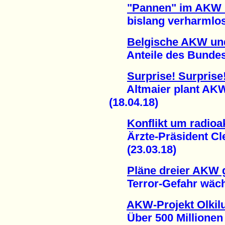
"Pannen" im AKW
bislang verharmlost 
Belgische AKW un
Anteile des Bundes v
Surprise! Surprise
Altmaier plant AKW-
(18.04.18)
Konflikt um radioa
Ärzte-Präsident Clev
(23.03.18)
Pläne dreier AKW 
Terror-Gefahr wächs
AKW-Projekt Olkilu
Über 500 Millionen E