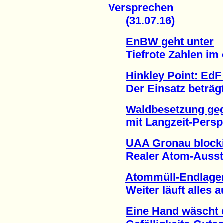
Versprechen
(31.07.16)
EnBW geht unter
Tiefrote Zahlen im er
Hinkley Point: EdF
Der Einsatz beträgt 2
Waldbesetzung geg
mit Langzeit-Perspek
UAA Gronau blocki
Realer Atom-Ausstieg
Atommüll-Endlage
Weiter läuft alles au
Eine Hand wäscht 