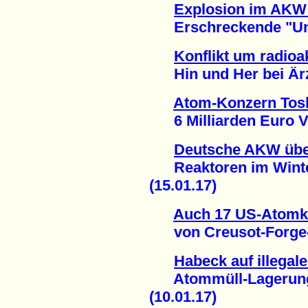
Explosion im AKW 
Erschreckende "Unsic
Konflikt um radioa
Hin und Her bei Ärz
Atom-Konzern Tosh
6 Milliarden Euro Ver
Deutsche AKW übe
Reaktoren im Winter
(15.01.17)
Auch 17 US-Atomk
von Creusot-Forge-Sk
Habeck auf illega
Atommüll-Lagerung i
(10.01.17)