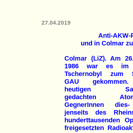
27.04.2019
Anti-AKW-P
und in Colmar z
Colmar (LiZ). Am 26.
1986 war es im
Tschernobyl zum S
GAU gekommen
heutigen Sam
gedachten Atomk
GegnerInnen dies
jenseits des Rhei
hunderttausenden Op
freigesetzten Radioak