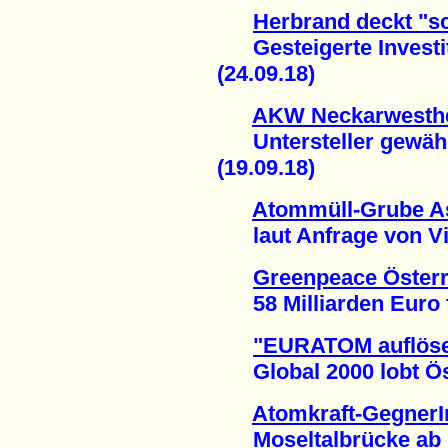
Herbrand deckt "sc
Gesteigerte Investit
(24.09.18)
AKW Neckarwesthei
Untersteller gewährl
(19.09.18)
Atommüll-Grube Ass
laut Anfrage von Vict
Greenpeace Österr
58 Milliarden Euro fü
"EURATOM auflöse
Global 2000 lobt Öst
Atomkraft-GegnerI
Moseltalbrücke ab u