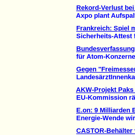
Rekord-Verlust be
Axpo plant Aufspaltu
Frankreich: Spiel 
Sicherheits-Attest f
Bundesverfassungs
für Atom-Konzerne (
Gegen "Freimesse
LandesärztInnenkam
AKW-Projekt Paks 
EU-Kommission räum
E.on: 9 Milliarden
Energie-Wende wirkt
CASTOR-Behälter 