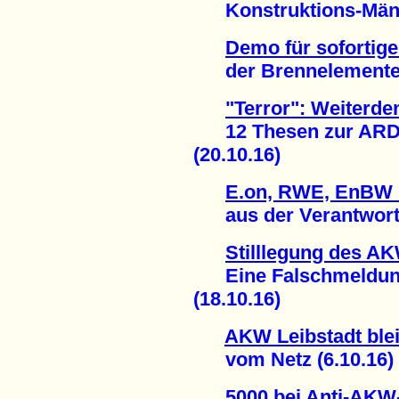
Konstruktions-Mänge
Demo für sofortige
der Brennelemente-Fa
"Terror": Weiterde
12 Thesen zur ARD-
(20.10.16)
E.on, RWE, EnBW u
aus der Verantwortun
Stilllegung des A
Eine Falschmeldung
(18.10.16)
AKW Leibstadt blei
vom Netz (6.10.16)
5000 bei Anti-AKW