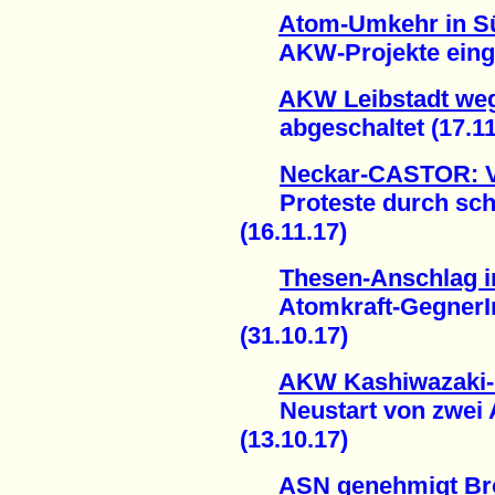
Atom-Umkehr in S
AKW-Projekte eingest
AKW Leibstadt weg
abgeschaltet (17.11
Neckar-CASTOR: Vi
Proteste durch sc
(16.11.17)
Thesen-Anschlag i
Atomkraft-GegnerInn
(31.10.17)
AKW Kashiwazaki-
Neustart von zwei A
(13.10.17)
ASN genehmigt Brö