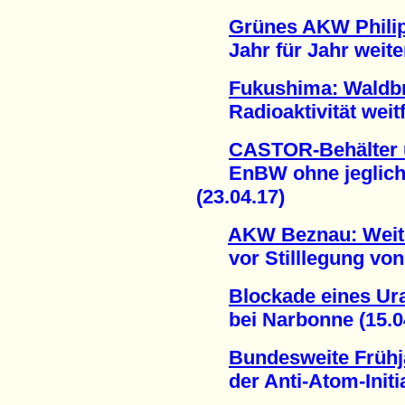
Grünes AKW Philip
Jahr für Jahr weitere
Fukushima: Waldbr
Radioaktivität weitfl
CASTOR-Behälter 
EnBW ohne jegliche
(23.04.17)
AKW Beznau: Weit
vor Stilllegung von B
Blockade eines Ur
bei Narbonne (15.04
Bundesweite Frühj
der Anti-Atom-Initiat