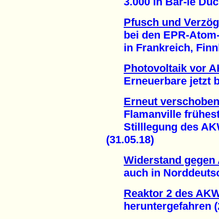
3.000 in Bar-le Duc 
Pfusch und Verzö
bei den EPR-Atom-P
in Frankreich, Finnl
Photovoltaik vor 
Erneuerbare jetzt bei
Erneut verschoben
Flamanville frühesten
Stilllegung des AKW
(31.05.18)
Widerstand gegen 
auch in Norddeutsch
Reaktor 2 des AK
heruntergefahren (2