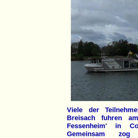
Viele der Teilnehm
Breisach fuhren a
Fessenheim' in C
Gemeinsam zog di