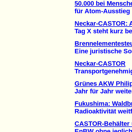
50.000 bei Mensch
für Atom-Ausstieg (
Neckar-CASTOR: 
Tag X steht kurz bev
Brennelementesteu
Eine juristische Soll
Neckar-CASTOR
Transportgenehmigung
Grünes AKW Philip
Jahr für Jahr weitere
Fukushima: Waldbr
Radioaktivität weitfl
CASTOR-Behälter 
EnBW ohne jegliche