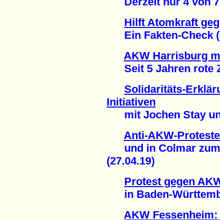
Derzeit nur 4 von 7 M
Hilft Atomkraft ge
Ein Fakten-Check (1
AKW Harrisburg ma
Seit 5 Jahren rote Za
Solidaritäts-Erklä
Initiativen
mit Jochen Stay und '
Anti-AKW-Proteste
und in Colmar zum T
(27.04.19)
Protest gegen AK
in Baden-Württember
AKW Fessenheim: E