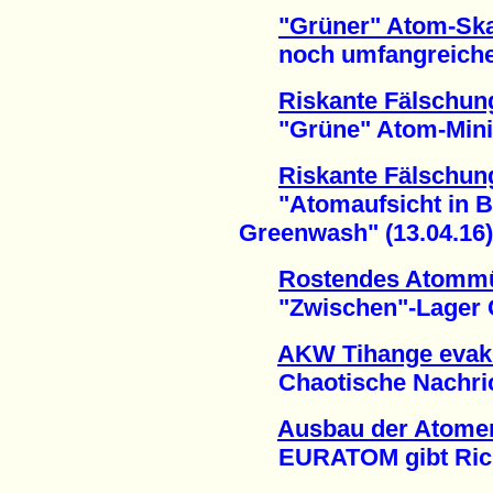
"Grüner" Atom-Ska
noch umfangreicher 
Riskante Fälschun
"Grüne" Atom-Ministe
Riskante Fälschun
"Atomaufsicht in Ba
Greenwash" (13.04.16)
Rostendes Atommü
"Zwischen"-Lager Gor
AKW Tihange evak
Chaotische Nachrich
Ausbau der Atomen
EURATOM gibt Richtu