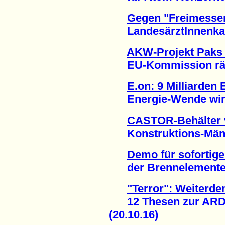
Gegen "Freimesse
LandesärztInnenkam
AKW-Projekt Paks 
EU-Kommission räum
E.on: 9 Milliarden
Energie-Wende wirkt
CASTOR-Behälter 
Konstruktions-Mänge
Demo für sofortige
der Brennelemente-Fa
"Terror": Weiterde
12 Thesen zur ARD-
(20.10.16)