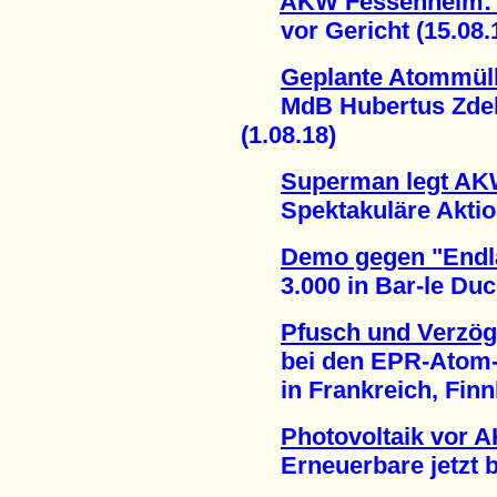
AKW Fessenheim: 
vor Gericht (15.08.
Geplante Atommüll
MdB Hubertus Zdebel
(1.08.18)
Superman legt AKW
Spektakuläre Aktion
Demo gegen "Endla
3.000 in Bar-le Duc 
Pfusch und Verzö
bei den EPR-Atom-P
in Frankreich, Finnl
Photovoltaik vor 
Erneuerbare jetzt bei