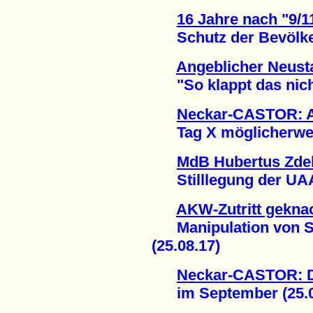
16 Jahre nach "9/1
Schutz der Bevölkeru
Angeblicher Neust
"So klappt das nicht!
Neckar-CASTOR: A
Tag X möglicherweise
MdB Hubertus Zdeb
Stilllegung der UAA 
AKW-Zutritt gekna
Manipulation von Si
(25.08.17)
Neckar-CASTOR: De
im September (25.0