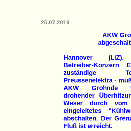
25.07.2019
AKW Groh
abgeschalt
Hannover (LiZ)
Betreiber-Konzern 
zuständige Toc
Preussenelektra - muß
AKW Grohnde w
drohender Überhitzu
Weser durch vo
eingeleitetes "Kühlw
abschalten. Der Gren
Fluß ist erreicht.