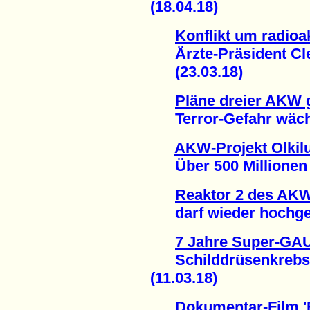
(18.04.18)
Konflikt um radioa
Ärzte-Präsident Clev
(23.03.18)
Pläne dreier AKW 
Terror-Gefahr wächs
AKW-Projekt Olkilu
Über 500 Millionen E
Reaktor 2 des AK
darf wieder hochgef
7 Jahre Super-GA
Schilddrüsenkrebsfä
(11.03.18)
Dokumentar-Film '