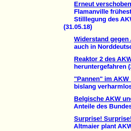
Erneut verschoben
Flamanville frühesten
Stilllegung des AKW
(31.05.18)
Widerstand gegen 
auch in Norddeutsch
Reaktor 2 des AK
heruntergefahren (2
"Pannen" im AKW
bislang verharmlost 
Belgische AKW un
Anteile des Bundes v
Surprise! Surprise
Altmaier plant AKW-