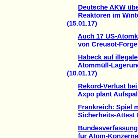
Deutsche AKW übe
Reaktoren im Winter
(15.01.17)
Auch 17 US-Atomk
von Creusot-Forge-Sk
Habeck auf illega
Atommüll-Lagerung i
(10.01.17)
Rekord-Verlust be
Axpo plant Aufspaltu
Frankreich: Spiel 
Sicherheits-Attest f
Bundesverfassungs
für Atom-Konzerne (