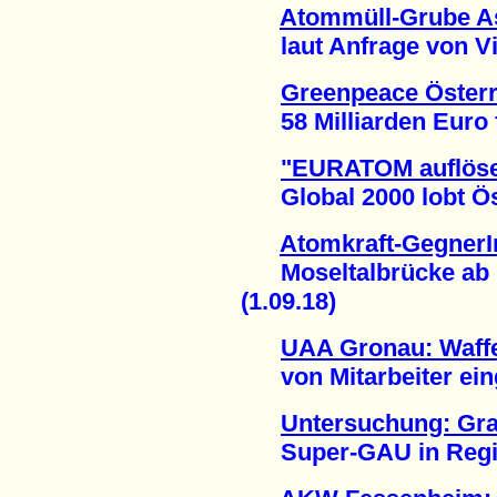
Atommüll-Grube Ass
laut Anfrage von Vict
Greenpeace Österr
58 Milliarden Euro fü
"EURATOM auflöse
Global 2000 lobt Öst
Atomkraft-GegnerI
Moseltalbrücke ab u
(1.09.18)
UAA Gronau: Waffe
von Mitarbeiter eing
Untersuchung: Gra
Super-GAU in Region