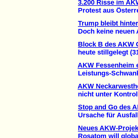
3.200 Risse im A
Protest aus Österrei
Trump bleibt hint
Doch keine neuen AK
Block B des AKW
heute stillgelegt (31
AKW Fessenheim e
Leistungs-Schwanku
AKW Neckarwesthei
nicht unter Kontrolle
Stop and Go des 
Ursache für Ausfall 
Neues AKW-Projek
Rosatom will global