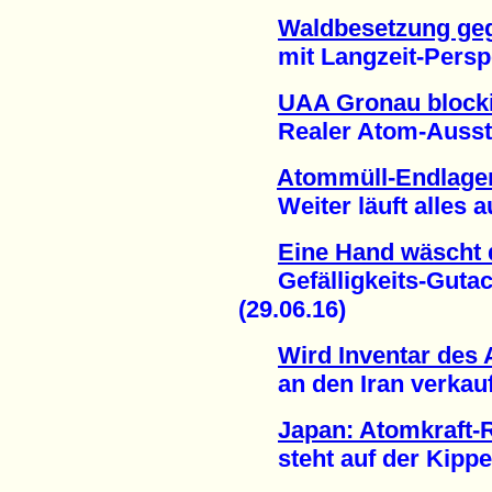
Waldbesetzung geg
mit Langzeit-Perspek
UAA Gronau blocki
Realer Atom-Ausstieg
Atommüll-Endlage
Weiter läuft alles au
Eine Hand wäscht 
Gefälligkeits-Gutach
(29.06.16)
Wird Inventar des
an den Iran verkauft
Japan: Atomkraft-
steht auf der Kippe 