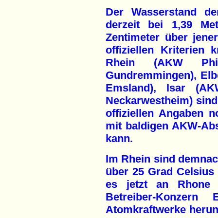
Der Wasserstand der
derzeit bei 1,39 M
Zentimeter über jene
offiziellen Kriterien
Rhein (AKW Phil
Gundremmingen), Elb
Emsland), Isar (A
Neckarwestheim) sind
offiziellen Angaben n
mit baldigen AKW-Ab
kann.
Im Rhein sind demnach
über 25 Grad Celsius e
es jetzt an Rhone
Betreiber-Konzern
Atomkraftwerke herunt