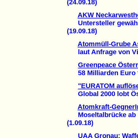
(24.09.18)
AKW Neckarwesthei
Untersteller gewährl
(19.09.18)
Atommüll-Grube Ass
laut Anfrage von Vict
Greenpeace Österr
58 Milliarden Euro fü
"EURATOM auflöse
Global 2000 lobt Öst
Atomkraft-GegnerI
Moseltalbrücke ab u
(1.09.18)
UAA Gronau: Waffe