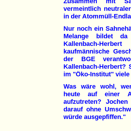
Zusammen mit Sa
vermeintlich neutrale
in der Atommüll-Endl
Nur noch ein Sahnehä
Melange bildet da
Kallenbach-Herbe
kaufmännische Geschä
der BGE verantwor
Kallenbach-Herbert? Si
im "Öko-Institut" viele
Was wäre wohl, wenn
heute auf einer 
aufzutreten? Jochen 
darauf ohne Umschwe
würde ausgepfiffen."