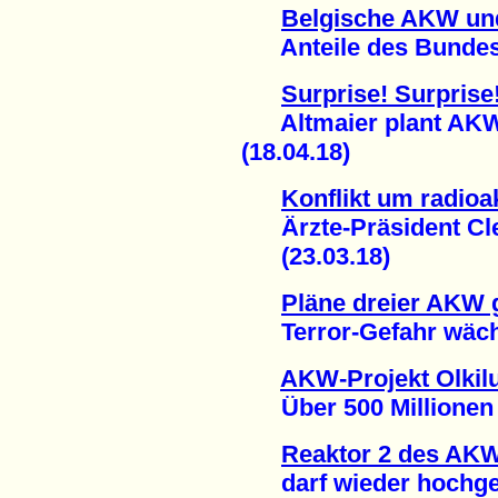
Belgische AKW un
Anteile des Bundes v
Surprise! Surprise
Altmaier plant AKW-
(18.04.18)
Konflikt um radioa
Ärzte-Präsident Clev
(23.03.18)
Pläne dreier AKW 
Terror-Gefahr wächs
AKW-Projekt Olkilu
Über 500 Millionen E
Reaktor 2 des AK
darf wieder hochgef