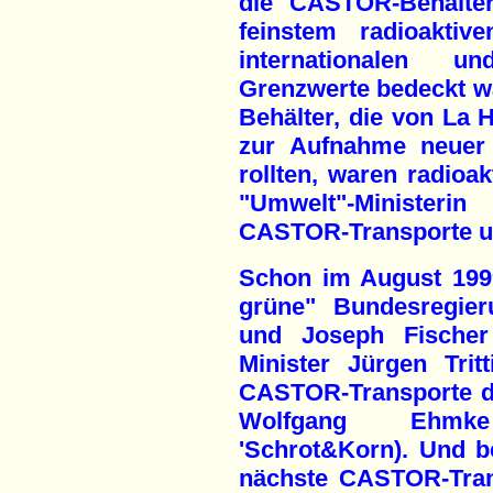
die CASTOR-Behälte
feinstem radioaktiv
internationalen un
Grenzwerte bedeckt w
Behälter, die von La
zur Aufnahme neuer 
rollten, waren radioak
"Umwelt"-Ministeri
CASTOR-Transporte u
Schon im August 1999
grüne" Bundesregier
und Joseph Fische
Minister Jürgen Tri
CASTOR-Transporte du
Wolfgang Ehmke
'Schrot&Korn). Und be
nächste CASTOR-Tran