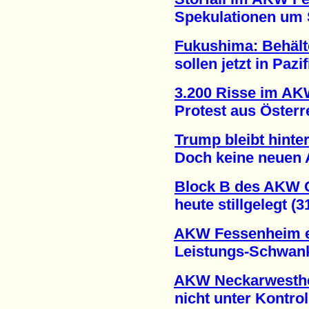
Spekulationen um Sti
Fukushima: Behält
sollen jetzt in Pazifi
3.200 Risse im A
Protest aus Österrei
Trump bleibt hint
Doch keine neuen AK
Block B des AKW
heute stillgelegt (31
AKW Fessenheim e
Leistungs-Schwanku
AKW Neckarwesthei
nicht unter Kontrolle