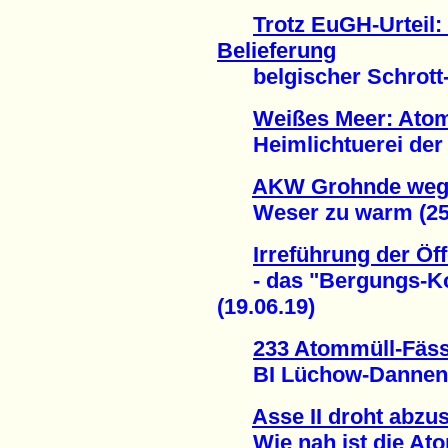
Trotz EuGH-Urteil:
Belieferung
belgischer Schrott-R
Weißes Meer: Atom
Heimlichtuerei der B
AKW Grohnde wege
Weser zu warm (25.
Irreführung der Öff
- das "Bergungs-Konz
(19.06.19)
233 Atommüll-Fäss
BI Lüchow-Dannenber
Asse II droht abzu
Wie nah ist die Atom