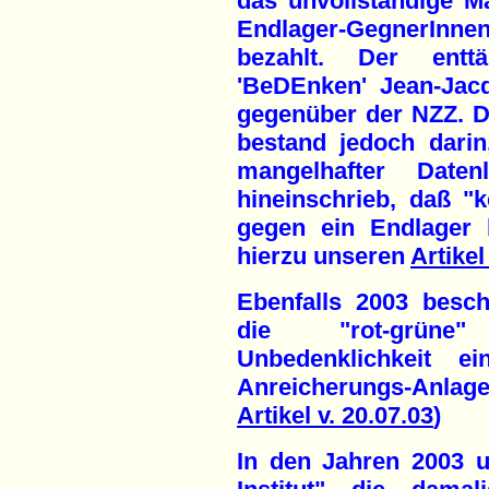
das unvollständige M
Endlager-GegnerInn
bezahlt. Der entt
'BeDEnken' Jean-Jacq
gegenüber der NZZ. D
bestand jedoch darin,
mangelhafter Date
hineinschrieb, daß "k
gegen ein Endlager 
hierzu unseren
Artikel
Ebenfalls 2003 besche
die "rot-grüne
Unbedenklichkeit e
Anreicherungs-Anlage
Artikel v. 20.07.03
)
In den Jahren 2003 