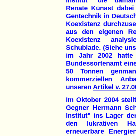
Institut" die damal
Renate Künast dabei 
Gentechnik in Deutschl
Koexistenz durchzuset
aus den eigenen Re
Koexistenz analys
Schublade. (Siehe un
im Jahr 2002 hatte 
Bundessortenamt ein
50 Tonnen genmani
kommerziellen Anba
unseren
Artikel v. 27.
Im Oktober 2004 stell
Gegner Hermann Sche
Institut" ins Lager der
den lukrativen Ha
erneuerbare Energie