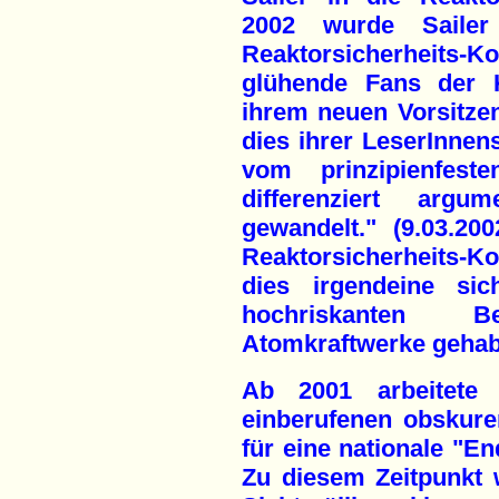
2002 wurde Sailer
Reaktorsicherheits
glühende Fans der K
ihrem neuen Vorsitzend
dies ihrer LeserInnens
vom prinzipienfeste
differenziert argum
gewandelt." (9.03.20
Reaktorsicherheits-K
dies irgendeine si
hochriskanten 
Atomkraftwerke gehabt
Ab 2001 arbeitete 
einberufenen obskure
für eine nationale "En
Zu diesem Zeitpunkt 