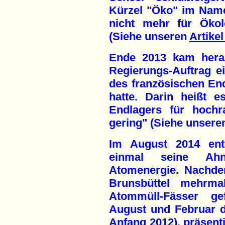
Kürzel "Öko" im Namen
nicht mehr für Ökol
(Siehe unseren
Artikel
Ende 2013 kam herau
Regierungs-Auftrag e
des französischen Endl
hatte. Darin heißt e
Endlagers für hochr
gering" (Siehe unsere
Im August 2014 enth
einmal seine Ahn
Atomenergie. Nachde
Brunsbüttel mehrma
Atommüll-Fässer g
August und Februar 
Anfang 2012), präsentie