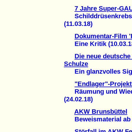
7 Jahre Super-GA
Schilddrüsenkrebsfä
(11.03.18)
Dokumentar-Film '
Eine Kritik (10.03.1
Die neue deutsche
Schulze
Ein glanzvolles Sign
"Endlager"-Projek
Räumung und Wiede
(24.02.18)
AKW Brunsbüttel
Beweismaterial ab n
Störfall im AKW F