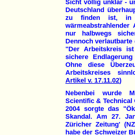
Sicht völlig unklar - u
Deutschland überhaup
zu finden ist, in
wärmeabstrahlender 
nur halbwegs siche
Dennoch verlautbarte 
"Der Arbeitskreis i
sichere Endlagerung
Ohne diese Überze
Arbeitskreises sinn
Artikel v. 17.11.02
)
Nebenbei wurde Mi
Scientific & Technic
2004 sorgte das "Öko
Skandal. Am 27. Jan
Züricher Zeitung' (NZ
habe der Schweizer Bür