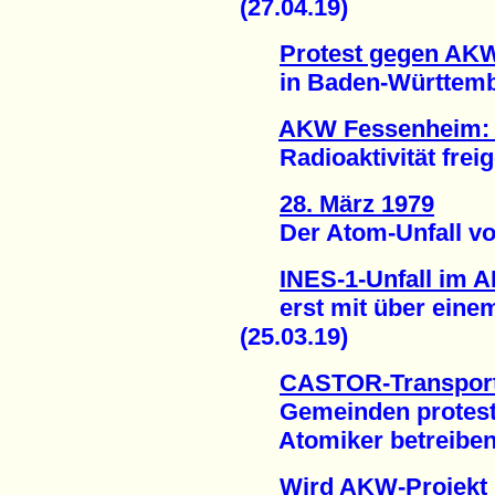
(27.04.19)
Protest gegen AK
in Baden-Württember
AKW Fessenheim: E
Radioaktivität freige
28. März 1979
Der Atom-Unfall von 
INES-1-Unfall im
erst mit über einem
(25.03.19)
CASTOR-Transport
Gemeinden protest
Atomiker betreiben O
Wird AKW-Projekt B