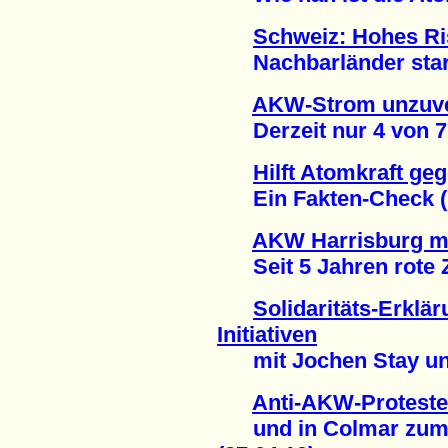
Schweiz: Hohes Ri
Nachbarländer stark 
AKW-Strom unzuve
Derzeit nur 4 von 7 M
Hilft Atomkraft ge
Ein Fakten-Check (1
AKW Harrisburg ma
Seit 5 Jahren rote Za
Solidaritäts-Erklä
Initiativen
mit Jochen Stay und '
Anti-AKW-Proteste
und in Colmar zum T