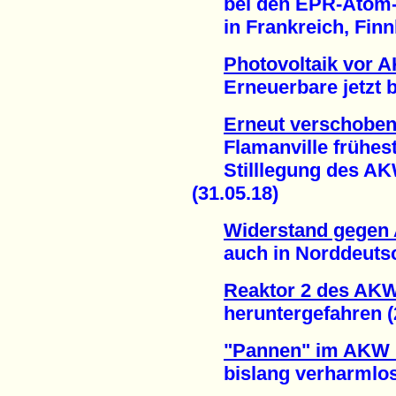
bei den EPR-Atom-P
in Frankreich, Finnl
Photovoltaik vor 
Erneuerbare jetzt bei
Erneut verschoben
Flamanville frühesten
Stilllegung des AKW
(31.05.18)
Widerstand gegen 
auch in Norddeutsch
Reaktor 2 des AK
heruntergefahren (2
"Pannen" im AKW
bislang verharmlost 