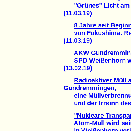
"Grünes" Licht am 
(11.03.19)
8 Jahre seit Begi
von Fukushima: Regio
(11.03.19)
AKW Gundremming
SPD Weißenhorn wil
(13.02.19)
Radioaktiver Müll
Gundremmingen,
eine Müllverbrennun
und der Irrsinn des 
"Nukleare Transpa
Atom-Müll wird seit
in Weißenhorn verbr