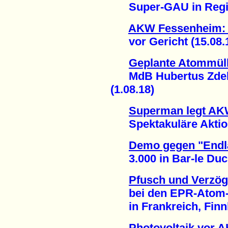
Super-GAU in Region
AKW Fessenheim: 
vor Gericht (15.08.
Geplante Atommüll
MdB Hubertus Zdebel
(1.08.18)
Superman legt AKW
Spektakuläre Aktion
Demo gegen "Endla
3.000 in Bar-le Duc 
Pfusch und Verzö
bei den EPR-Atom-P
in Frankreich, Finnl
Photovoltaik vor 