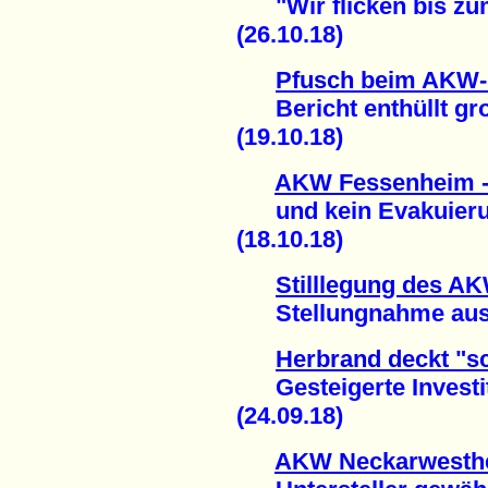
"Wir flicken bis zu
(26.10.18)
Pfusch beim AKW-
Bericht enthüllt gro
(19.10.18)
AKW Fessenheim -
und kein Evakuierun
(18.10.18)
Stilllegung des A
Stellungnahme aus F
Herbrand deckt "sc
Gesteigerte Investit
(24.09.18)
AKW Neckarwesthei