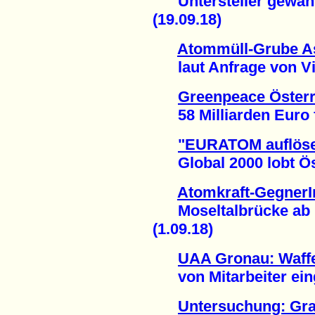
Untersteller gewährl
(19.09.18)
Atommüll-Grube Ass
laut Anfrage von Vict
Greenpeace Österr
58 Milliarden Euro fü
"EURATOM auflöse
Global 2000 lobt Öst
Atomkraft-GegnerI
Moseltalbrücke ab u
(1.09.18)
UAA Gronau: Waffe
von Mitarbeiter eing
Untersuchung: Gra