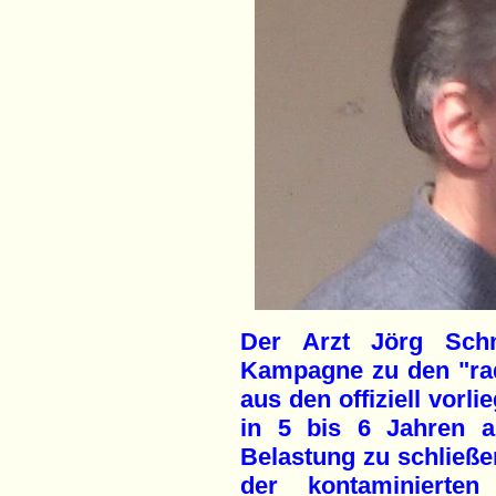
Der Arzt Jörg Sch
Kampagne zu den "radi
aus den offiziell vorl
in 5 bis 6 Jahren a
Belastung zu schließe
der kontaminierte