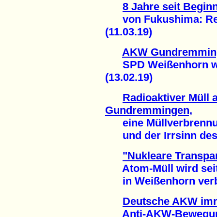
8 Jahre seit Begi
von Fukushima: Regio
(11.03.19)
AKW Gundremming
SPD Weißenhorn wil
(13.02.19)
Radioaktiver Müll
Gundremmingen,
eine Müllverbrennun
und der Irrsinn des 
"Nukleare Transpa
Atom-Müll wird seit
in Weißenhorn verbr
Deutsche AKW imm
Anti-AKW-Bewegung 