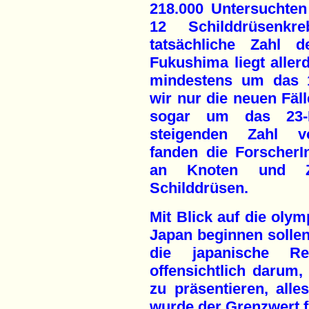
218.000 Untersuchte
12 Schilddrüsenkr
tatsächliche Zahl d
Fukushima liegt aller
mindestens um das 1
wir nur die neuen Fälle
sogar um das 23-
steigenden Zahl vo
fanden die ForscherI
an Knoten und Zy
Schilddrüsen.
Mit Blick auf die olym
Japan beginnen sollen
die japanische R
offensichtlich darum, 
zu präsentieren, alle
wurde der Grenzwert fü