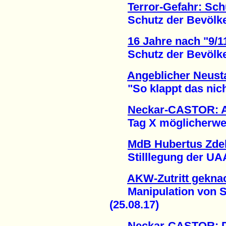
Terror-Gefahr: Schu
Schutz der Bevölkeru
16 Jahre nach "9/1
Schutz der Bevölkeru
Angeblicher Neust
"So klappt das nicht!
Neckar-CASTOR: A
Tag X möglicherweise
MdB Hubertus Zdeb
Stilllegung der UAA 
AKW-Zutritt gekna
Manipulation von Si
(25.08.17)
Neckar-CASTOR: De