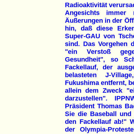
Radioaktivität verursa
Angesichts immer n
Äußerungen in der Öff
hin, daß diese Erke
Super-GAU von Tsche
sind. Das Vorgehen d
"ein Verstoß geg
Gesundheit", so Sc
Fackellauf, der ausg
belasteten J-Vill
Fukushima entfernt, be
allein dem Zweck "ei
darzustellen". IPP
Präsident Thomas Ba
Sie die Baseball und 
den Fackellauf ab!" W
der Olympia-Protest