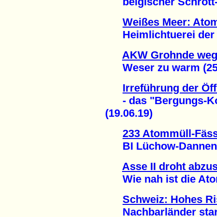
belgischer Schrott-R
Weißes Meer: Atom
Heimlichtuerei der B
AKW Grohnde wege
Weser zu warm (25.
Irreführung der Öff
- das "Bergungs-Konz
(19.06.19)
233 Atommüll-Fäss
BI Lüchow-Dannenber
Asse II droht abzu
Wie nah ist die Atom
Schweiz: Hohes Ri
Nachbarländer stark 