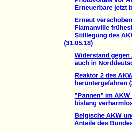
Erneuerbare jetzt bei
Erneut verschoben
Flamanville frühesten
Stilllegung des AKW
(31.05.18)
Widerstand gegen 
auch in Norddeutsch
Reaktor 2 des AK
heruntergefahren (2
"Pannen" im AKW
bislang verharmlost 
Belgische AKW un
Anteile des Bundes v