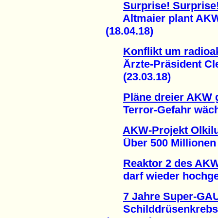
Surprise! Surprise
Altmaier plant AKW-
(18.04.18)
Konflikt um radioa
Ärzte-Präsident Clev
(23.03.18)
Pläne dreier AKW 
Terror-Gefahr wächs
AKW-Projekt Olkilu
Über 500 Millionen E
Reaktor 2 des AK
darf wieder hochgef
7 Jahre Super-GA
Schilddrüsenkrebsfä