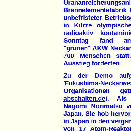
Urananreicherungsa
Brennelementefabrik 
unbefristeter Betrieb
in Kürze olympische
radioaktiv kontami
Sonntag fand am 
"grünen" AKW Neckar
700 Menschen statt
Ausstieg forderten.
Zu der Demo aufg
'Fukushima-Necka
Organisationen g
abschalten.de
). Als
Nagomi Norimatsu vo
Japan. Sie hob hervo
in Japan in den vergan
von 17 Atom-Reakto