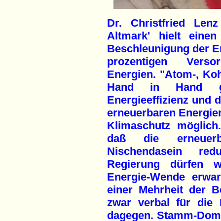
Dr. Christfried Len
Altmark' hielt eine
Beschleunigung der En
prozentigen Vers
Energien. "Atom-, Ko
Hand in Hand ge
Energieeffizienz und
erneuerbaren Energien
Klimaschutz möglich.
daß die erneuer
Nischendasein re
Regierung dürfen w
Energie-Wende erwar
einer Mehrheit der B
zwar verbal für die
dagegen. Stamm-Domän