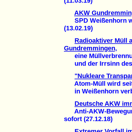
(11.03.19)
AKW Gundremming
SPD Weißenhorn wil
(13.02.19)
Radioaktiver Müll
Gundremmingen,
eine Müllverbrennun
und der Irrsinn des 
"Nukleare Transpa
Atom-Müll wird seit
in Weißenhorn verbr
Deutsche AKW imm
Anti-AKW-Bewegung 
sofort (27.12.18)
Extremer Vorfall 