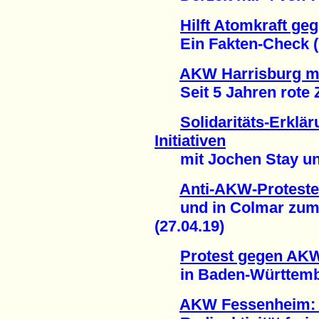
Hilft Atomkraft ge
Ein Fakten-Check (1
AKW Harrisburg ma
Seit 5 Jahren rote Za
Solidaritäts-Erklä
Initiativen
mit Jochen Stay und '
Anti-AKW-Proteste
und in Colmar zum T
(27.04.19)
Protest gegen AK
in Baden-Württember
AKW Fessenheim: E