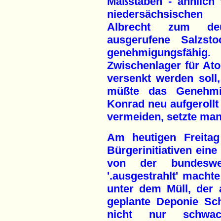
Maßstäben - ähnlich
niedersächsischen 
Albrecht zum deu
ausgerufene Salzst
genehmigungsfäh
Zwischenlager für At
versenkt werden soll,
müßte das Genehmig
Konrad neu aufgerollt
vermeiden, setzte ma
Am heutigen Freitag
Bürgerinitiativen ein
von der bundesweit
'.ausgestrahlt' macht
unter dem Müll, der 
geplante Deponie Sc
nicht nur schwach