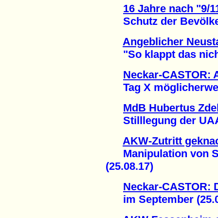
16 Jahre nach "9/1
Schutz der Bevölkeru
Angeblicher Neust
"So klappt das nicht!
Neckar-CASTOR: A
Tag X möglicherweise
MdB Hubertus Zdeb
Stilllegung der UAA 
AKW-Zutritt gekna
Manipulation von Si
(25.08.17)
Neckar-CASTOR: De
im September (25.0