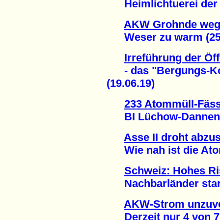
Heimlichtuerei der B
AKW Grohnde wege
Weser zu warm (25.
Irreführung der Öff
- das "Bergungs-Konz
(19.06.19)
233 Atommüll-Fäss
BI Lüchow-Dannenber
Asse II droht abzu
Wie nah ist die Atom
Schweiz: Hohes Ri
Nachbarländer stark 
AKW-Strom unzuve
Derzeit nur 4 von 7 M