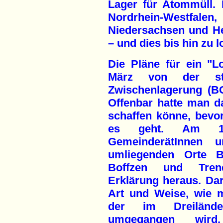
Lager für Atommüll. 
Nordrhein-Westfal
Niedersachsen und He
– und dies bis hin zu 
Die Pläne für ein "L
März von der staa
Zwischenlagerung (B
Offenbar hatte man d
schaffen könne, bev
es geht. Am 1
GemeinderätInnen u
umliegenden Orte B
Boffzen und Tren
Erklärung heraus. Dar
Art und Weise, wie m
der im Dreilände
umgegangen wird,