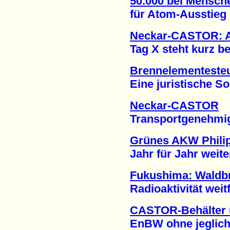
50.000 bei Mensch
für Atom-Ausstieg (
Neckar-CASTOR: 
Tag X steht kurz bev
Brennelementesteu
Eine juristische Soll
Neckar-CASTOR
Transportgenehmigung
Grünes AKW Philip
Jahr für Jahr weitere
Fukushima: Waldbr
Radioaktivität weitfl
CASTOR-Behälter 
EnBW ohne jegliche