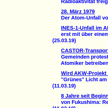
Radioaktivität freige
28. März 1979
Der Atom-Unfall von 
INES-1-Unfall im
erst mit über einem
(25.03.19)
CASTOR-Transport
Gemeinden protest
Atomiker betreiben O
Wird AKW-Projekt B
"Grünes" Licht am 
(11.03.19)
8 Jahre seit Begi
von Fukushima: Regio