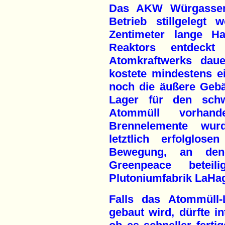
Das AKW Würgassen
Betrieb stillgelegt
Zentimeter lange Ha
Reaktors entdeck
Atomkraftwerks dau
kostete mindestens ei
noch die äußere Gebä
Lager für den schwa
Atommüll vorhand
Brennelemente wur
letztlich erfolglos
Bewegung, an den
Greenpeace beteil
Plutoniumfabrik LaHag
Falls das Atommüll-
gebaut wird, dürfte i