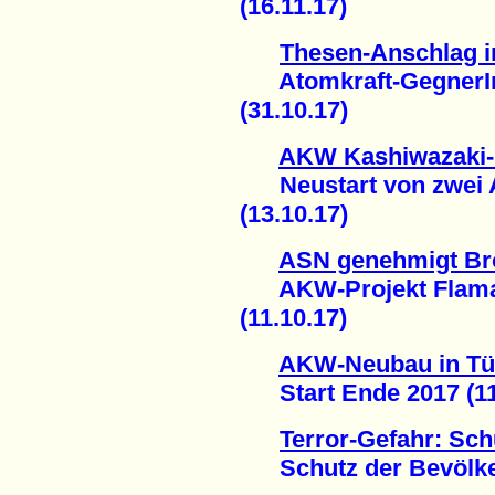
(16.11.17)
Thesen-Anschlag i
Atomkraft-GegnerInn
(31.10.17)
AKW Kashiwazaki-
Neustart von zwei A
(13.10.17)
ASN genehmigt Brö
AKW-Projekt Flamanv
(11.10.17)
AKW-Neubau in Tü
Start Ende 2017 (11
Terror-Gefahr: Schu
Schutz der Bevölkeru