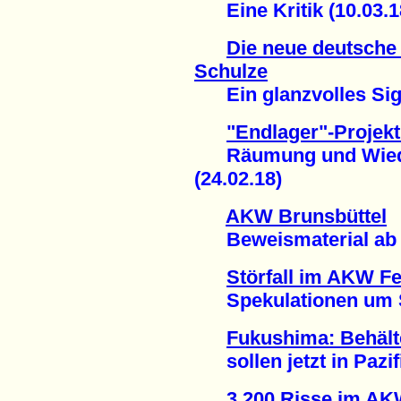
Eine Kritik (10.03.1
Die neue deutsche
Schulze
Ein glanzvolles Sign
"Endlager"-Projek
Räumung und Wiede
(24.02.18)
AKW Brunsbüttel
Beweismaterial ab n
Störfall im AKW F
Spekulationen um Sti
Fukushima: Behält
sollen jetzt in Pazifi
3.200 Risse im A