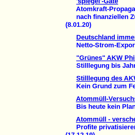
'spiegel'-Gate
Atomkraft-Propagand
nach finanziellen Z
(8.01.20)
Deutschland imme
Netto-Strom-Exporte
"Grünes" AKW Phi
Stilllegung bis Jahr
Stilllegung des A
Kein Grund zum Feie
Atommüll-Versuchs
Bis heute kein Plan f
Atommüll - versche
Profite privatisieren
(17.12.19)