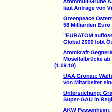
Atommüll-Grube Ass
laut Anfrage von Vict
Greenpeace Österr
58 Milliarden Euro fü
"EURATOM auflöse
Global 2000 lobt Öst
Atomkraft-GegnerI
Moseltalbrücke ab u
(1.09.18)
UAA Gronau: Waffe
von Mitarbeiter eing
Untersuchung: Gra
Super-GAU in Region
AKW Fessenheim: 