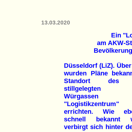
13.03.2020
Ein "L
am AKW-St
Bevölkerung
Düsseldorf (LiZ). Übe
wurden Pläne bekan
Standort des 
stillgelegten
Würgassen 
"Logistikzentru
errichten. Wie ebe
schnell bekannt w
verbirgt sich hinter 