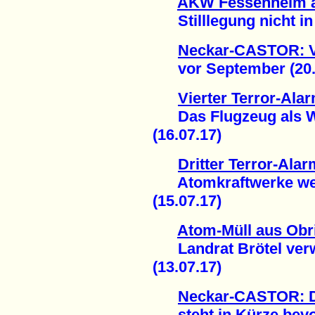
AKW Fessenheim a
Stilllegung nicht in 
Neckar-CASTOR: Ve
vor September (20.
Vierter Terror-Ala
Das Flugzeug als Wa
(16.07.17)
Dritter Terror-Ala
Atomkraftwerke weite
(15.07.17)
Atom-Müll aus Obr
Landrat Brötel verwe
(13.07.17)
Neckar-CASTOR: D
steht in Kürze bevor