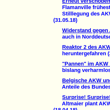
Erneut verschoben
Flamanville frühesten
Stilllegung des AKW
(31.05.18)
Widerstand gegen 
auch in Norddeutsch
Reaktor 2 des AK
heruntergefahren (2
"Pannen" im AKW
bislang verharmlost 
Belgische AKW un
Anteile des Bundes v
Surprise! Surprise
Altmaier plant AKW-
(18.04.18)