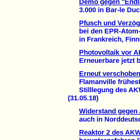
Demo gegen "Endla
3.000 in Bar-le Duc 
Pfusch und Verzö
bei den EPR-Atom-P
in Frankreich, Finnl
Photovoltaik vor 
Erneuerbare jetzt bei
Erneut verschoben
Flamanville frühesten
Stilllegung des AKW
(31.05.18)
Widerstand gegen 
auch in Norddeutsch
Reaktor 2 des AK