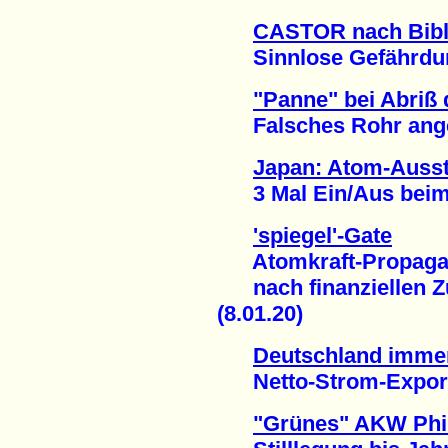
CASTOR nach Bibli
Sinnlose Gefährdung
"Panne" bei Abriß
Falsches Rohr anges
Japan: Atom-Ausst
3 Mal Ein/Aus beim 
'spiegel'-Gate
Atomkraft-Propagand
nach finanziellen Z
(8.01.20)
Deutschland imme
Netto-Strom-Exporte
"Grünes" AKW Phi