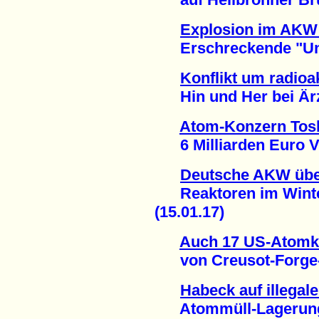
Explosion im AKW 
Erschreckende "Unsic
Konflikt um radioa
Hin und Her bei Ärz
Atom-Konzern Tosh
6 Milliarden Euro Ver
Deutsche AKW übe
Reaktoren im Winter
(15.01.17)
Auch 17 US-Atomk
von Creusot-Forge-Sk
Habeck auf illega
Atommüll-Lagerung i