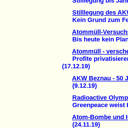
Stilllegung bis Jahr
Stilllegung des A
Kein Grund zum Feie
Atommüll-Versuchs
Bis heute kein Plan f
Atommüll - versche
Profite privatisieren
(17.12.19)
AKW Beznau - 50 J
(9.12.19)
Radioactive Olymp
Greenpeace weist Ho
Atom-Bombe und I
(24.11.19)