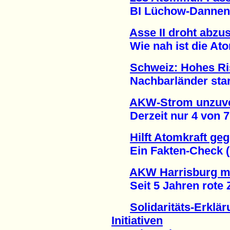
BI Lüchow-Dannenber
Asse II droht abzu
Wie nah ist die Atom
Schweiz: Hohes Ri
Nachbarländer stark 
AKW-Strom unzuve
Derzeit nur 4 von 7 M
Hilft Atomkraft ge
Ein Fakten-Check (1
AKW Harrisburg ma
Seit 5 Jahren rote Za
Solidaritäts-Erklä
Initiativen