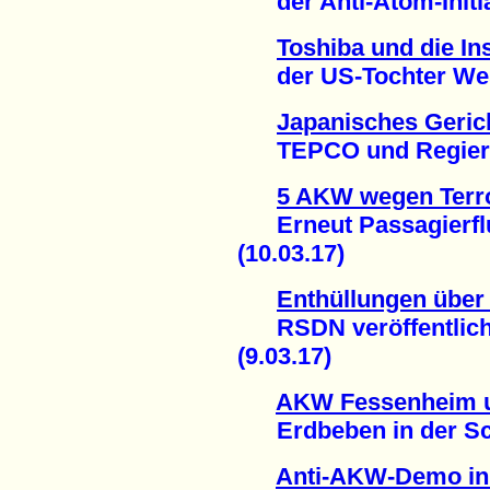
der Anti-Atom-Initiat
Toshiba und die In
der US-Tochter West
Japanisches Gerich
TEPCO und Regierun
5 AKW wegen Terr
Erneut Passagierflu
(10.03.17)
Enthüllungen über
RSDN veröffentlicht
(9.03.17)
AKW Fessenheim u
Erdbeben in der Sch
Anti-AKW-Demo in