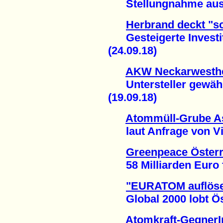
Stellungnahme aus F
Herbrand deckt "sc
Gesteigerte Investit
(24.09.18)
AKW Neckarwesthei
Untersteller gewährl
(19.09.18)
Atommüll-Grube Ass
laut Anfrage von Vict
Greenpeace Österr
58 Milliarden Euro fü
"EURATOM auflöse
Global 2000 lobt Öst
Atomkraft-GegnerI