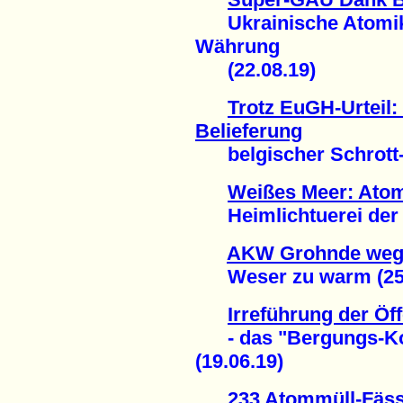
Ukrainische Atomiker
Währung
(22.08.19)
Trotz EuGH-Urteil:
Belieferung
belgischer Schrott-R
Weißes Meer: Atom
Heimlichtuerei der B
AKW Grohnde wege
Weser zu warm (25.
Irreführung der Öff
- das "Bergungs-Konz
(19.06.19)
233 Atommüll-Fäss