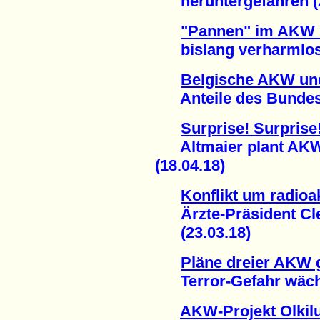
heruntergefahren (2
"Pannen" im AKW
bislang verharmlost 
Belgische AKW un
Anteile des Bundes v
Surprise! Surprise
Altmaier plant AKW-
(18.04.18)
Konflikt um radioa
Ärzte-Präsident Clev
(23.03.18)
Pläne dreier AKW 
Terror-Gefahr wächs
AKW-Projekt Olkilu