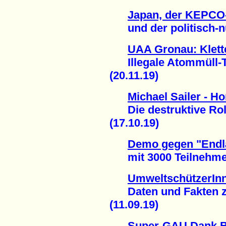
Japan, der KEPCO
und der politisch-nuk
UAA Gronau: Klett
Illegale Atommüll-T
(20.11.19)
Michael Sailer - H
Die destruktive Rolle
(17.10.19)
Demo gegen "Endla
mit 3000 TeilnehmerI
UmweltschützerInn
Daten und Fakten zu
(11.09.19)
Super-GAU Dank Bi