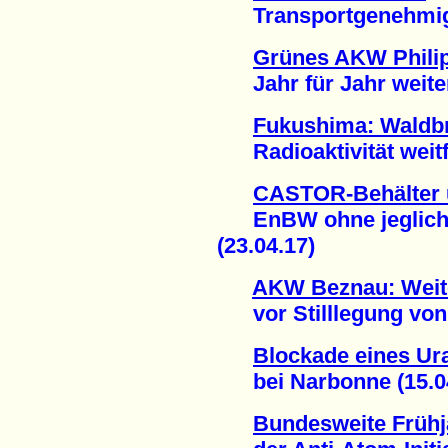
Transportgenehmigung
Grünes AKW Philip
Jahr für Jahr weitere
Fukushima: Waldbr
Radioaktivität weitfl
CASTOR-Behälter 
EnBW ohne jegliche
(23.04.17)
AKW Beznau: Weit
vor Stilllegung von B
Blockade eines Ur
bei Narbonne (15.04
Bundesweite Frühj