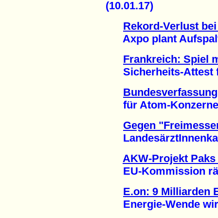
(10.01.17)
Rekord-Verlust be
Axpo plant Aufspaltu
Frankreich: Spiel 
Sicherheits-Attest f
Bundesverfassungs
für Atom-Konzerne (
Gegen "Freimesse
LandesärztInnenkam
AKW-Projekt Paks 
EU-Kommission räum
E.on: 9 Milliarden
Energie-Wende wirkt