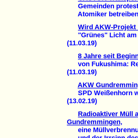
Gemeinden protest
Atomiker betreiben O
Wird AKW-Projekt B
"Grünes" Licht am 
(11.03.19)
8 Jahre seit Begi
von Fukushima: Regio
(11.03.19)
AKW Gundremming
SPD Weißenhorn wil
(13.02.19)
Radioaktiver Müll
Gundremmingen,
eine Müllverbrennun
und der Irrsinn des 